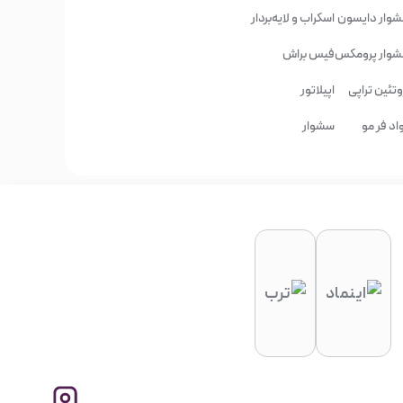
وار دایسون
اسکراب و لایه‌بردار
وار پرومکس
فیس براش
وتئین تراپی
اپیلاتور
اد فر مو
سشوار