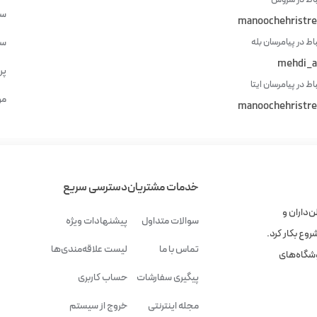
سش
manoochehristre
باط در پیامرسان بله
سش
mehdi_a
پر
اط در پیامرسان ایتا
مو
manoochehristre
خدمات مشتریان
دسترسی سریع
‌داران و
سوالات متداول
پیشنهادات ویژه
وع بکار کرد.
تماس با ما
لیست علاقه‌مندی‌ها
وشگاه‌های
پیگیری سفارشات
حساب کاربری
مجله اینترنتی
خروج از سیستم