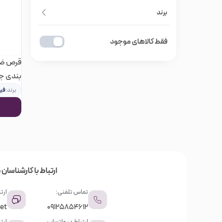
برند
فقط کالاهای موجود
قرص ضد 
بندی ج
برند:
فی
ارتباط با کارشناسان م
تماس تلفنی:
ارتب
et
09125854612
ارتباط در واتساپ
ارت