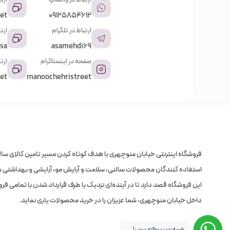
et
09125854612
ارتباط در تلگرام
ارت
sa
asamehdi69
صفحه در اینستاگرام
ارتب
et
manoochehristreet
فروشگاه اینترنتی خیابان منوچهری با هدف کوتاه کردن مسیر تامین کالای سالن
استفاده کنندگان محصولات سالنی، سلامت و آرایش مو، آرایشی و بهداشتی شر
این فروشگاه قصد دارد تا در آینده‌ای نزدیک با طرف قرارداد شدن با تمامی فر
داخل خیابان منوچهری، شما عزیزان را در خرید محصولات یاری نماید.
ضربه بزن، سوالتو بپرس!