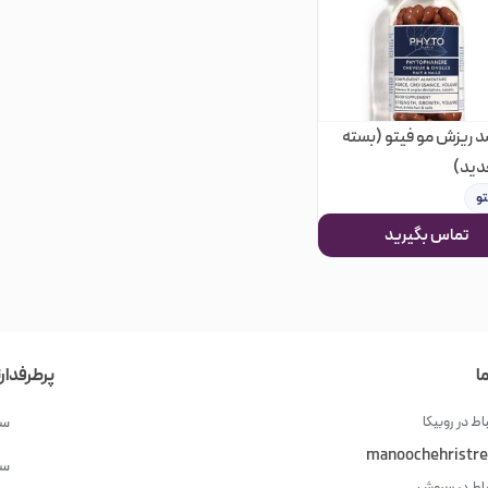
ریزش مو فیتو (بسته
دید)
تو
تماس بگیرید
ا
پرطرفدار
اط در روبیکا
سش
manoochehristre
سش
باط در سروش