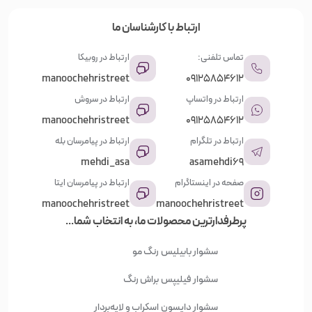
ارتباط با کارشناسان ما
تماس تلفنی:
ارتباط در روبیکا
manoochehristreet
09125854612
ارتباط در واتساپ
ارتباط در سروش
manoochehristreet
09125854612
ارتباط در تلگرام
ارتباط در پیامرسان بله
mehdi_asa
asamehdi69
صفحه در اینستاگرام
ارتباط در پیامرسان ایتا
manoochehristreet
manoochehristreet
پرطرفدارترین محصولات ما، به انتخاب شما...
سشوار بابیلیس
رنگ مو
سشوار فیلیپس
براش رنگ
سشوار دایسون
اسکراب و لایه‌بردار