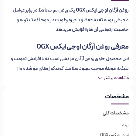
روغن آرگان او‌جی‌ایکس OGX
یک روغن مو محافظ در برابر عوامل
محیطی بوده که به حفظ و ذخیره رطوبت در موها کمک کرده و
خاصیت ارتجاعی آن‌ها را افزایش می‌دهد.
معرفی روغن آرگان او‌جی‌ایکس OGX
این محصول حاوی روغن آرگان مراکشی است که با افزایش تقویت و
تغذیه موها، موجب بهبود سلامت کوتیکول‌های مو شده و از
آن‌ها در برابر خشکی و شکنندگی محافظت می‌کند. استفاده از
مشاهده بیشتر
روغن آرگان ogx اصل باعث افزایش درخشش و براقیت طبیعی مو
مشخصات
می‌شود؛ همچنین با رطوبت رسانی از بروز موخوره جلوگیری می‌کند
و به ترمیم موها می‌پردازد.
مشخصات کلی
ویژگی‌های روغن آرگان او‌جی‌ایکس OGX
برند
او جی ایکس OGX