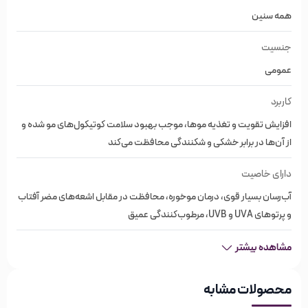
فاقد پارابن و سولفات
همه سنین
مناسب انواع مو
جنسیت
نحوه استفاده روغن آرگان اکسترا او‌جی‌ایکس
عمومی
OGX
کاربرد
افزایش تقویت و تغذیه موها، موجب بهبود سلامت کوتیکول‌های مو شده و
پس از حمام مقداری از روغن آرگان را روی کف دستتان بریزید سپس
از آن‌ها در برابر خشکی و شکنندگی محافظت می‌کند
به آرامی به ساقه موها (از ابتدا تا انتهای ساقه) بمالید و ماساژ دهید.
دارای خاصیت
این روغن آرگان به‌ سرعت جذب موهایتان می‌شود و به همین دلیل
آب‌رسان بسیار قوی، درمان موخوره، محافظت در مقابل اشعه‌های مضر آفتاب
دیگر نیازی به شستشو ندارد.
و پرتوهای UVA و UVB، مرطوب‌کنندگی عمیق
روغن آرگان مو چیست؟
مشاهده بیشتر
روغنِ آرگان محصولی از دانه‌های درخت آرگان می‌باشد که سرشار از
مواد مغذی مفید است. استفاده از روغنِ آرگان برای پوست و مو
محصولات مشابه