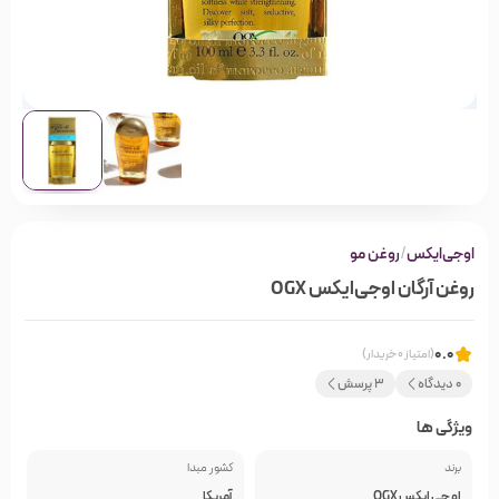
او‌جی‌ایکس
/
روغن مو
روغن آرگان او‌جی‌ایکس OGX
0.0
(امتیاز 0 خریدار)
0 دیدگاه
3 پرسش
ویژگی ها
برند
کشور مبدا
او جی ایکس OGX
آمریکا