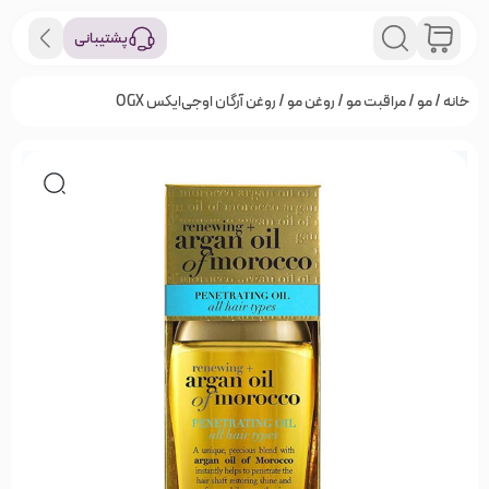
پشتیبانی
خانه
/
مو
/
مراقبت مو
/
روغن مو
/ روغن آرگان او‌جی‌ایکس OGX