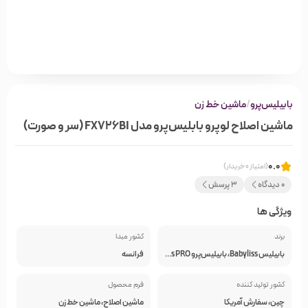
بابیلیس‌پرو
/
ماشین خط زن
ماشین اصلاح لوپرو بابلیس‌پرو مدل FX726BI (سر و صورت)
0.0
(امتیاز 0 خریدار)
0 دیدگاه
3 پرسش
ویژگی ها
برند
کشور مبدا
بابیلیس Babyliss، بابیلیس‌پرو BaByliss PRO
فرانسه
کشور تولید کننده
فرم محصول
چین، سفارش آمریکا
ماشين اصلاح، ماشین خط زن