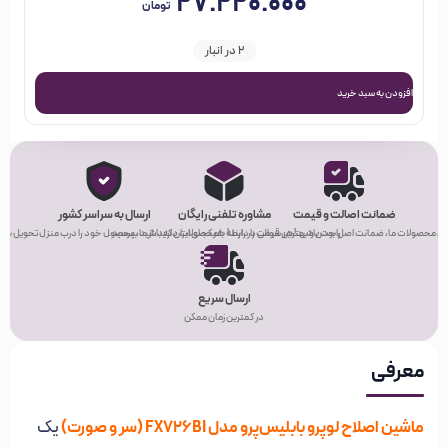
۲۷.۲۲۰.۰۰۰
تومان
2 در انبار
افزودن به سبد خرید
ضمانت اصالت و قیمت
مشاوره تلفنی رایگان
ارسال به سراسر کشور
ی محصولات ما، ضمانت اصل بودن و بهترین قیمت را دارند!
راحت باشید! هر سوالی در رابطه با محصولات دارید، از ما بپرسید.
هر کجای ایران که باشید، محصول خود را درب منزل تحویل بگیر
ارسال سریع
در کمترین زمان ممکن
معرفی
ماشین اصلاح لوپرو بابلیس‌پرو مدل FX726BI (سر و صورت)
یک