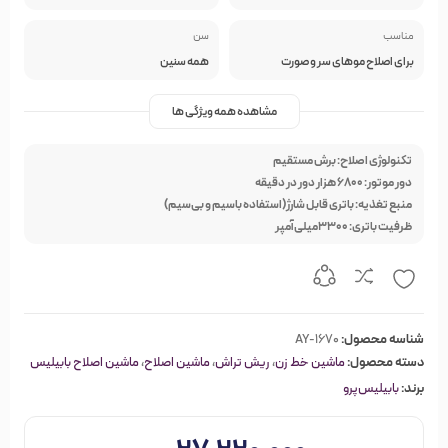
مناسب
سن
برای اصلاح موهای سر و صورت
همه سنین
مشاهده همه ویژگی ها
تکنولوژی اصلاح: برش مستقیم
دور موتور: 6800 هزار دور در دقیقه
منبع تغذیه:
باتری قابل شارژ(استفاده باسیم و بی‌سیم)
ظرفیت باتری: 3300میلی‌آمپر
شناسه محصول:
AY-1670
دسته محصول:
ماشین خط زن
،
ریش تراش
،
ماشین اصلاح
،
ماشین اصلاح بابیلیس
برند:
بابیلیس‌پرو