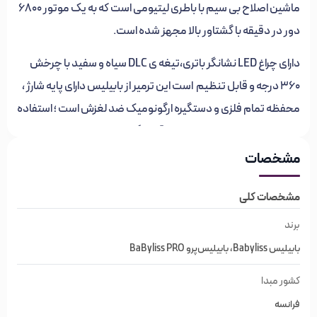
ماشین اصلاح بی سیم با باطری لیتیومی است که به یک موتور 6800
دور در دقیقه با گشتاور بالا مجهز شده است.
دارای چراغ LED نشانگر باتری،تیغه ی DLC سیاه و سفید با چرخش
360 درجه و قابل تنظیم است این ترمیر از بابیلیس دارای پایه شارژ ،
محفظه تمام فلزی و دستگیره ارگونومیک ضد لغزش است ؛ استفاده
پیشنهادی برای استایلیست ها و آرایشگران برای کوتاه کردن مو
استفاده می کنند
مشخصات
ویژگی های ماشین اصلاح لوپرو بابلیس‌پرو
مشخصات کلی
مدل FX726BI (سر و صورت)
برند
بابیلیس Babyliss، بابیلیس‌پرو BaByliss PRO
برند بابیلیس‌پرو BabylissPRO
کشور مبدا
برند فرانسوی
فرانسه
ساخت کشور چین