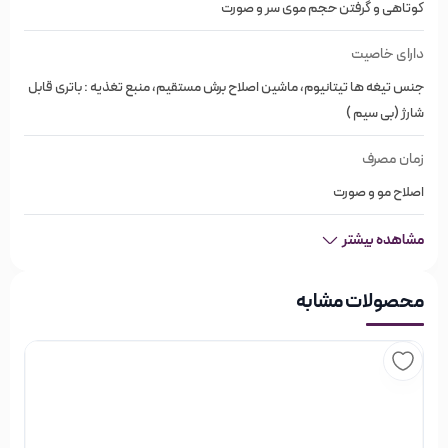
کوتاهی و گرفتن حجم موی سر و صورت
8 پیوست شانه: #0.5 – 1/16 اینچ (1.5 میلی متر)، # 1 – 1/8 اینچ (3
دارای خاصیت
میلی متر)، # 1.5 – 3/16 اینچ (4.8 میلی متر)، # 2 – 1/4 اینچ (6
جنس تیغه ها تیتانیوم، ماشین اصلاح برش مستقیم، منبع تغذیه : باتری قابل
میلی متر) )، #3 – 3/8 اینچ (10 میلی‌متر)، #4 – 1/2 اینچ (13
شارژ (بی سیم )
میلی‌متر)، #5 – 5/8 اینچ (16 میلی‌متر)، #6 – 3/4 اینچ (19
زمان مصرف
میلی‌متر)
اصلاح مو و صورت
بابیلیس – Babyliss
مشاهده بیشتر
آرایشگر بسیار محبوب Lelievre در دهه ۱۹۶۰ در پاریس کار می کرد.
او با تجربه حرفه ای خود، اولین انبر فر کنندهای را که برای آرایشگران
محصولات مشابه
مو ساخته شده بود، بهبود بخشید. او سپس شروع به بازاریابی و
توزیع نوآوری خود در بین متخصصان و همچنین عموم مردم در
سراسر اروپا کرد و نام تجاری بابیلیس – Babyliss متولد شد! از آن
زمان، BaByliss روز به روز طیف متنوعی از محصولات که نیازهای