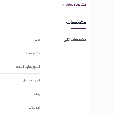
بالای این رنگ است.
مشاهده بیشتر
ویژگی‌های رنگ مو قهوه ای تیره مارال شمار
مشخصات
برند مارال
برند ایران
مشخصات کلی
برند
شماره رنگ قهوه ای تیره 3.0
کشور مبدا
حفظ درخشندگی و شفافیت مو
روغن هسته انگور: جلوگیری از خشکی و براقیت مو
کشور تولید کننده
روغن آرگان: نرم کنندگی و جلوگیری از وز شدن مو
فرم محصول
روغن بادام: حاوی پروتئین ویتامین E و A
حجم 100 میل
رنگ
برند مارال
آمونیاک