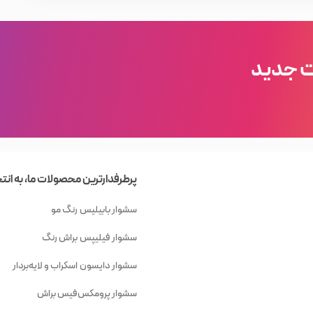
ت جدید
پرطرفدارترین محصولات ما، به انت
سشوار بابیلیس
رنگ مو
سشوار فیلیپس
براش رنگ
سشوار دایسون
اسکراب و لایه‌بردار
سشوار پرومکس
فیس براش