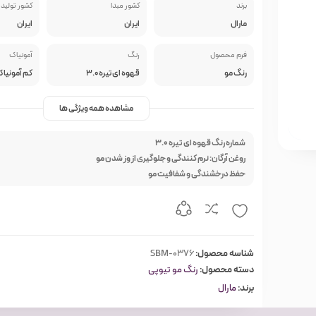
برند
کشور مبدا
کشور تولید 
مارال
ایران
ایران
فرم محصول
رنگ
آمونیاک
رنگ مو
قهوه ای تیره 3.0
کم آمونیا
مشاهده همه ویژگی ها
شماره رنگ قهوه ای تیره 3.0
روغن آرگان: نرم کنندگی و جلوگیری از وز شدن مو
حفظ درخشندگی و شفافیت مو
شناسه محصول:
SBM-0376
دسته محصول:
رنگ مو تیوپی
برند:
مارال