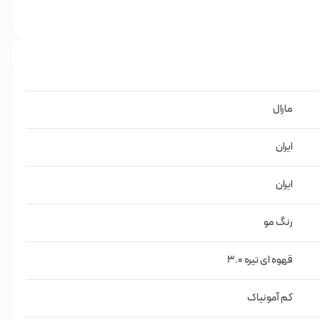
ه 3.0
مارال
ایران
ایران
رنگ مو
قهوه ای تیره 3.0
کم آمونیاک