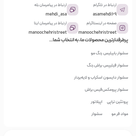
ارتباط در تلگرام
ارتباط در پیامرسان بله
جدیدترین
mehdi_asa
asamehdi69
صفحه در اینستاگرام
ارتباط در پیامرسان ایتا
ارزان‌ترین
manoochehristreet
manoochehristreet
پرطرفدارترین محصولات ما، به انتخاب شما...
گران‌ترین
سشوار بابیلیس
رنگ مو
سشوار فیلیپس
براش رنگ
سشوار دایسون
اسکراب و لایه‌بردار
سشوار پرومکس
فیس براش
پروتئین تراپی
اپیلاتور
مواد فر مو
سشوار