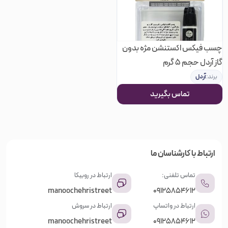
چسب فیکس اکستنشن مژه بدون
گاز آردل حجم 5 گرم
برند:
آردل
تماس بگیرید
مرتب سازی بر اساس
ارتباط با کارشناسان ما
پیشفرض
تماس تلفنی:
ارتباط در روبیکا
manoochehristreet
09125854612
محبوبیت
ارتباط در واتساپ
ارتباط در سروش
manoochehristreet
09125854612
امتیاز