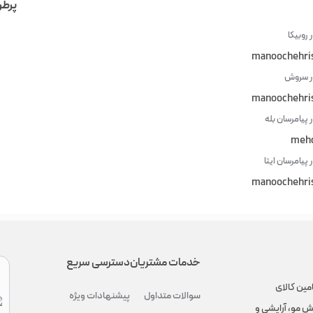
پرطر
 روبیکا
manoochehri
در سروش
manoochehri
ر پیامرسان بله
mehd
 پیامرسان ایتا
manoochehri
خدمات مشتریان
دسترسی سریع
مین کالای
سوالات متداول
پیشنهادات ویژه
ش مو، آرایشی و