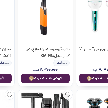
اپیلاتور سه کاره وی جی آر مدل V-
بادی گروم و ماشین اصلاح بدن
خط زن د
کیمی مدل KM-1910
C-5816
برند:
کیمی
برند:
مک‌ا
۲.۳۰۰.۰۰۰
۴.۱۴۰
تومان
تومان
افزودن به سبد خرید
افزودن ب