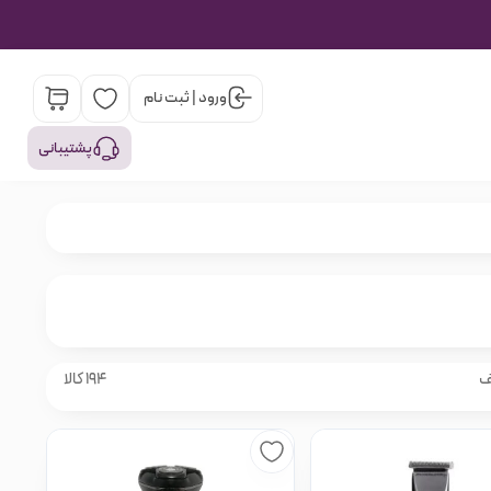
ورود | ثبت نام
پشتیبانی
ف
194 کالا