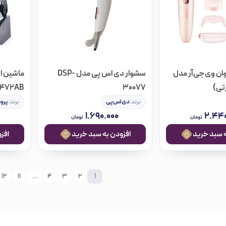
ان وی‌جی‌آر مدل
سشوار دی اس پی مدل DSP-
1472AB
30077
برند:
دی‌اس‌پی
برند:
پرو
۱.۶۹۰.۰۰۰
۲.۴۴۰
تومان
تومان
افزودن به سبد خرید
افزودن ب
…
1
12
11
4
3
2