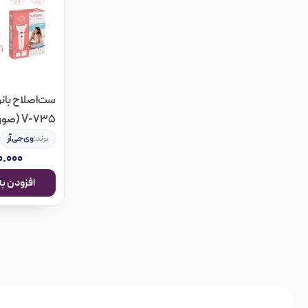
ست‌اصلاح بانو
V-735 (صورتی)
برند:
وی‌جی‌آر
.۰۰۰
افزودن به سبد خرید