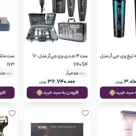
تیغ وی جی آر مدل
ست 4 عددی وی‌جی‌آر مدل V-
173
640 S4
برند:
وی‌جی‌آر
برند:
وی‌ج
۰
۳۶.۷۴۰.۰۰۰
۳.۰۱۰
تومان
تومان
افزودن به سبد خرید
افزودن ب