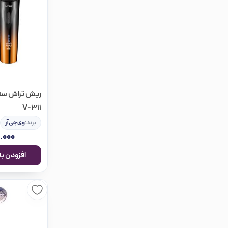
ریش تراش سه 
V-311
برند:
وی‌جی‌آر
.۰۰۰
افزودن به سبد خرید