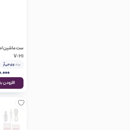
ست ماشین اصل
V-611
برند:
وی‌جی‌آر
.۰۰۰
افزودن به سبد خرید