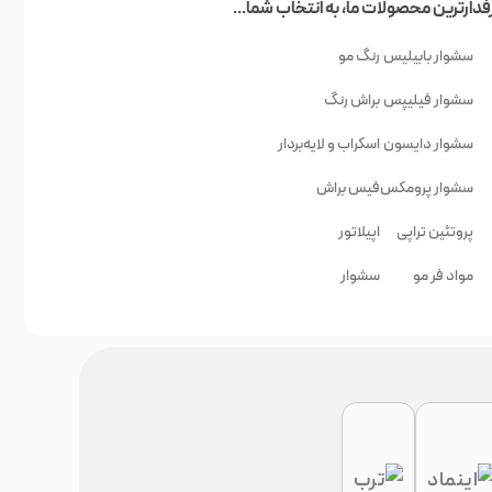
فدارترین محصولات ما، به انتخاب شما...
سشوار بابیلیس
رنگ مو
سشوار فیلیپس
براش رنگ
سشوار دایسون
اسکراب و لایه‌بردار
سشوار پرومکس
فیس براش
پروتئین تراپی
اپیلاتور
مواد فر مو
سشوار