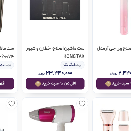
اح وی جی آر مدل
ست ماشین اصلاح، خط زن و شیور
ست ماشی
KONG TAK
dsp-60074 (صورت
برند:
کنگ تک
برند:
دی‌
۲۳.۴۴۰.۰۰۰
۲.۴۴۰
تومان
تومان
افزودن به سبد خرید
افزودن ب