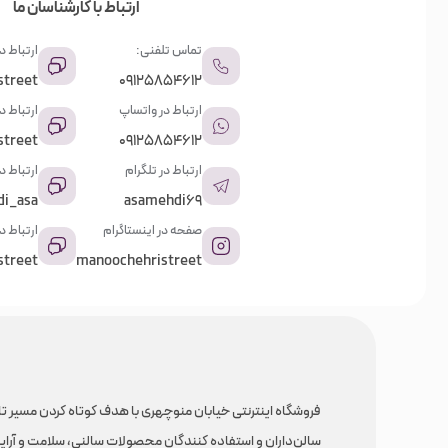
ارتباط با کارشناسان ما
تماس تلفنی:
ارتباط در
street
09125854612
ارتباط در واتساپ
ارتباط 
street
09125854612
ارتباط در تلگرام
ارتباط د
i_asa
asamehdi69
صفحه در اینستاگرام
ارتباط در
street
manoochehristreet
فروشگاه اینترنتی خیابان منوچهری با هدف کوتاه کردن مسیر تا
سالن‌داران و استفاده کنندگان محصولات سالنی، سلامت و آرای