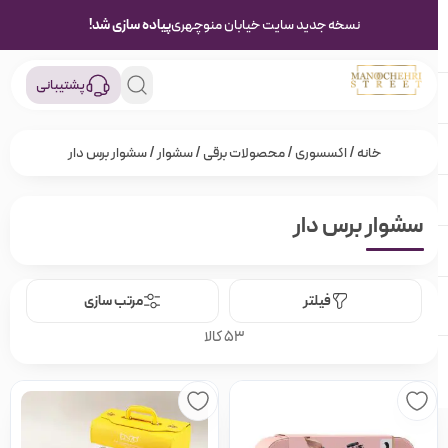
نسخه جدید سایت خیابان منوچهری
پیاده سازی شد!
پشتیبانی
خانه
/
اکسسوری
/
محصولات برقی
/
سشوار
/ سشوار برس دار
سشوار برس دار
فیلتر
مرتب سازی
53 کالا