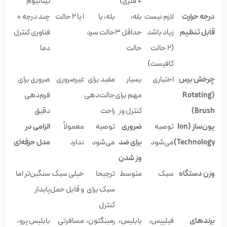
+ فلزی)
تیتانیوم
درجه حرارت
لازم نیست
بله،
بله، با
۱ یا ۲ حالت
چند درجه +
قابل تنظیم
زیاد باشد
حداقل ۳
حالت سرد
فناوری کنترل
(۲ حالت
حالت
دما
کافیست)
چرخش برس
اختیاری
بسیار
مفید برای
غیرضروری
ضروری برای
(Rotating
مهم برای
حالت‌دهی
فرم‌دهی
Brush)
کنترل وز
راحت
دقیق
یون‌ساز (Ion
توصیه
ضروری
توصیه
معمولاً
الزامی در
Technology)
می‌شود
برای ضد
می‌شود
ندارد
مدل حرفه‌ای
وز شدن
وزن دستگاه
سبک
متوسط
ترجیحا
خیلی سبک
سنگین‌تر اما
سبک برای
و قابل حمل
پایدار
کنترل
برندهای
فیلیپس،
بابلیس،
رمینگتون،
مسافرتی
بابلیس پرو،