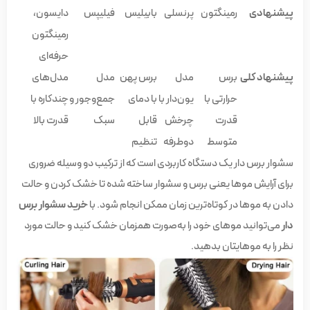
پیشنهادی
رمینگتون
پرنسلی
بابیلیس
فیلیپس
دایسون،
رمینگتون
حرفه‌ای
پیشنهاد کلی
برس
مدل
برس پهن
مدل
مدل‌های
حرارتی با
یون‌دار با
با دمای
جمع‌وجور و
چندکاره با
قدرت
چرخش
قابل
سبک
قدرت بالا
متوسط
دوطرفه
تنظیم
سشوار برس دار یک دستگاه کاربردی است که از ترکیب دو وسیله ضروری
برای آرایش موها یعنی برس و سشوار ساخته شده تا خشک کردن و حالت
دادن به موها در کوتاه‌ترین زمان ممکن انجام شود. با
خرید سشوار برس
دار
می‌توانید موهای خود را به‌صورت همزمان خشک کنید و حالت مورد
نظر را به موهایتان بدهید.