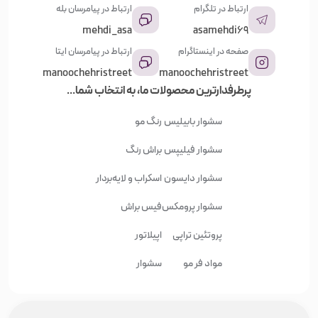
ارتباط در تلگرام
ارتباط در پیامرسان بله
mehdi_asa
asamehdi69
صفحه در اینستاگرام
ارتباط در پیامرسان ایتا
manoochehristreet
manoochehristreet
پرطرفدارترین محصولات ما، به انتخاب شما...
سشوار بابیلیس
رنگ مو
سشوار فیلیپس
براش رنگ
سشوار دایسون
اسکراب و لایه‌بردار
سشوار پرومکس
فیس براش
پروتئین تراپی
اپیلاتور
مواد فر مو
سشوار