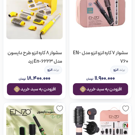
سشوار 7 کاره انزو انزو مدل EN-
سشوار 8 کاره انزو طرح دایسون
760
مدل En-6223 زرد
برند:
انزو
برند:
انزو
۱۸.۴۰۰.۰۰۰
۱۱.۹۰۰.۰۰۰
تومان
تومان
افزودن به سبد خرید
افزودن به سبد خرید
مرتب سازی بر اساس
پیشفرض