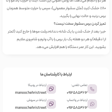
هر دو را انجام می‌دهد، اما روش اصولی این است: ابتدا با حرارت بالا مو را تا
۸۰٪ خشک کنید (مثل سشوار معمولی)، سپس با حرارت متوسط همزمان
برس بزنید و حالت نهایی را بگیرید.
تمیز کردن برس سشوار سخت نیست؟
خیر؛ بعد از خنک شدن با یک شانه دندانه‌درشت موها را خارج کنید (کمتر
از ۱ دقیقه) و هر دو هفته یک بار برس را با آب ولرم و شامپوی ملایم
بشویید. این کار عمر دستگاه را هم افزایش می‌دهد.
ارتباط با کارشناسان ما
تماس تلفنی:
ارتباط در روبیکا
manoochehristreet
09125854612
ارتباط در واتساپ
ارتباط در سروش
manoochehristreet
09125854612