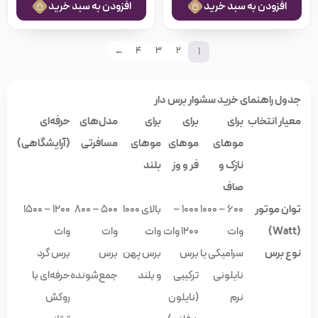
افزودن به سبد خرید
افزودن به سبد خرید
1
←
4
3
2
جدول راهنمای خرید سشوار برس دار
معیار انتخاب
برای
برای
برای
مدل‌های
حرفه‌ای
موهای
موهای
موهای
مسافرتی
(آرایشگاهی)
نازک و
فر و وز
بلند
صاف
توان موتور
600 – 1000
1000 –
بالای 1000
500 – 800
1200 – 1500
(Watt)
وات
1200 وات
وات
وات
وات
نوع برس
سرامیکی یا
برس
برس پهن
برس
برس گرد
نایلونی
ترکیبی
و بلند
جمع‌شونده
حرفه‌ای با
نرم
(نایلون
روکش