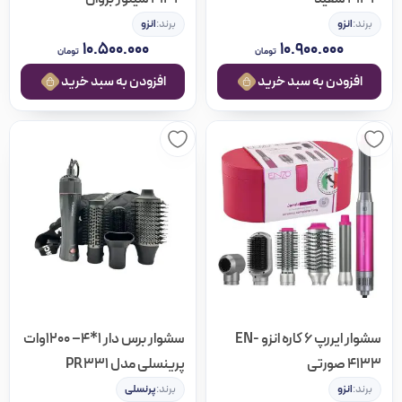
برند:
انزو
برند:
انزو
۱۰.۵۰۰.۰۰۰
۱۰.۹۰۰.۰۰۰
تومان
تومان
افزودن به سبد خرید
افزودن به سبد خرید
سشوار ایررپ 6 کاره انزو EN-
سشوار برس دار 1*4– 1200وات
4133 صورتی
پرینسلی مدل PR331
برند:
انزو
برند:
پرنسلی