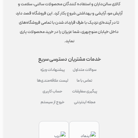
ماشین‌های اصلاح برند رمینگتون در مدل‌های فویلی، چرخشی و
کالای سالن‌داران و استفاده کنندگان محصولات سالنی، سلامت و
هیبریدی طراحی و تولید شده‌اند تا افراد بتوانند براساس نیاز خود بهترین
آرایش مو، آرایشی و بهداشتی شروع بکار کرد. این فروشگاه قصد دارد
گزینه را انتخاب کنند.
تا در آینده‌ای نزدیک با طرف قرارداد شدن با تمامی فروشگاه‌های
مدل‌های فویلی برای کسانی‌ مناسب است که دقت بالا در اصلاح
داخل خیابان منوچهری، شما عزیزان را در خرید محصولات یاری
به‌خصوص در نواحی مانند خط ریش برای آن‌ها اهمیت دارد.
نماید.
خدمات مشتریان
دسترسی سریع
سوالات متداول
پیشنهادات ویژه
تماس با ما
لیست علاقه‌مندی‌ها
پیگیری سفارشات
حساب کاربری
مجله اینترنتی
خروج از سیستم