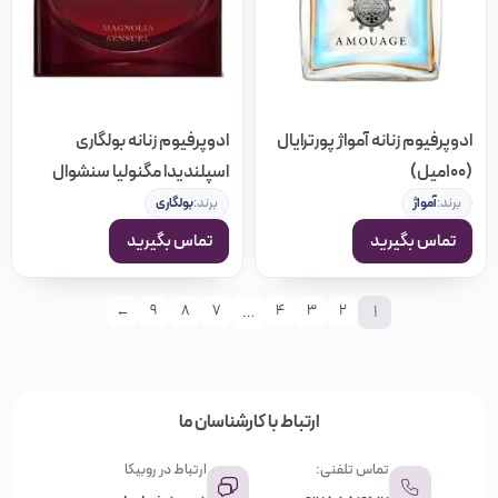
ادوپرفیوم زنانه آمواژ پورترایال
ادوپرفیوم زنانه بولگاری
(100میل)
اسپلندیدا مگنولیا سنشوال
(100میل)
برند:
آمواژ
برند:
بولگاری
تماس بگیرید
تماس بگیرید
…
1
←
9
8
7
4
3
2
ارتباط با کارشناسان ما
تماس تلفنی:
ارتباط در روبیکا