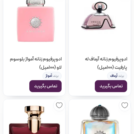
ادوپرفیوم زنانه آرماف له
ادوپرفیوم زنانه آمواژ بلوسوم
پارفیت (100میل)
لاو (100میل)
برند:
آرماف
برند:
آمواژ
تماس بگیرید
تماس بگیرید