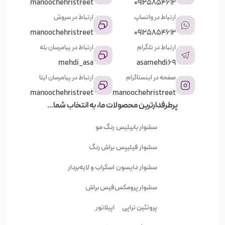
manoochehristreet
09125854612
ارتباط در واتساپ
ارتباط در سروش
manoochehristreet
09125854612
ارتباط در تلگرام
ارتباط در پیامرسان بله
mehdi_asa
asamehdi69
صفحه در اینستاگرام
ارتباط در پیامرسان ایتا
manoochehristreet
manoochehristreet
پرطرفدارترین محصولات ما، به انتخاب شما...
سشوار بابیلیس
رنگ مو
سشوار فیلیپس
براش رنگ
سشوار دایسون
اسکراب و لایه‌بردار
سشوار پرومکس
فیس براش
پروتئین تراپی
اپیلاتور