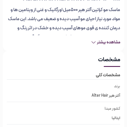
ماسک مو کراتین آلتر هیر 500‌میل اورگانیک و غنی از ویتامین ها و
مواد مورد نیاز احیای مو آسیب دیده و ضعیف می باشد. این ماسک
درمان کننده ی قوی موهای آسیب دیده و خشک در اثر رنگ و
عوامل خارجی می باشد. ماسک کراتین وزی مو و گره آن را از بین می
مشاهده بیشتر
برد و موهایی لطیف و سالم را به ارمغان می آورد. این محصول با
خاصیت درمان کنندگی و دیگر عوامل مراقبتی در حفظ ساختار مو
مشخصات
باعث جوانسازی تار های مو می شود. ماسک موی کراتین آلتر، آبرسان
بسیار قوی مو و ترمیم کننده اساسی بوده و از ویژگی های بارز آن
مشخصات کلی
تقویت کننده، احیاکننده. ترمیم کننده و نرم کننده مو می باشد.
برند
این محصول با مراقبت سه گانه ی خود از ریشه، ساقه و پیازمو و ازبین
آلتر هیر Alter Hair
بردن آلودگی موها به تدریج باعث بازسازی و ترمیم موهای آسیب
کشور مبدا
دیده میشود و بدین صورت روز به روز موها طراوت وشادابی خود را
ایتالیا
بازمیابد و قوی تر و مستحکم شده و موهای ضعیف و وز شده را به