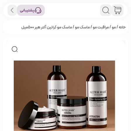
پشتیبانی
خانه
/
مو
/
مراقبت مو
/
ماسک مو
/ ماسک مو کراتین آلتر هیر 500‌میل