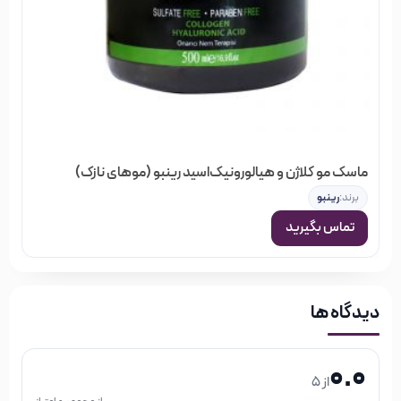
ماسک مو کلاژن و هیالورونیک‌اسید رینبو (موهای نازک)
برند:
رینبو
تماس بگیرید
دیدگاه ها
0.0
از 5