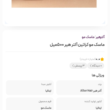
آلترهیر
/
ماسک مو
ماسک مو کراتین آلتر هیر 500‌میل
0.0
(امتیاز 0 خریدار)
0 دیدگاه
3 پرسش
ویژگی ها
برند
کشور مبدا
آلتر هیر Alter Hair
ایتالیا
کشور تولید کننده
فرم محصول
ایتالیا
ماسک مو