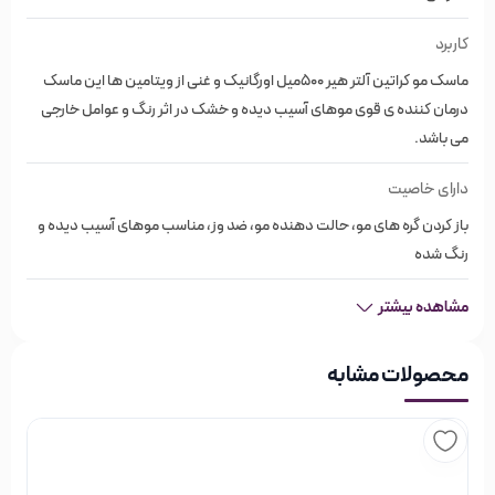
نرم کننده و تقویت کننده
کاربرد
اورگانیک و غنی از ویتامین ها
ماسک مو کراتین آلتر هیر 500‌میل اورگانیک و غنی از ویتامین ها این ماسک
حاوی روغن مواد معدنی بی نظیر
درمان کننده ی قوی موهای آسیب دیده و خشک در اثر رنگ و عوامل خارجی
می باشد.
بازسازی کننده مو
بدون سولفات و پارابن
دارای خاصیت
500 میل
باز کردن گره های مو، حالت دهنده مو، ضد وز، مناسب موهای آسیب دیده و
رنگ شده
مشاهده بیشتر
محصولات مشابه
طرز استفاده از ماسک مو کراتین آلتر هیر
500‌میل
ماسک مو را به صورت یک‌نواخت روی تمام ساقه مو ماساژ داده و