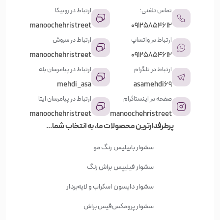
تماس تلفنی:
ارتباط در روبیکا
manoochehristreet
09125854612
ارتباط در واتساپ
ارتباط در سروش
manoochehristreet
09125854612
ارتباط در تلگرام
ارتباط در پیامرسان بله
mehdi_asa
asamehdi69
صفحه در اینستاگرام
ارتباط در پیامرسان ایتا
manoochehristreet
manoochehristreet
پرطرفدارترین محصولات ما، به انتخاب شما...
سشوار بابیلیس
رنگ مو
سشوار فیلیپس
براش رنگ
سشوار دایسون
اسکراب و لایه‌بردار
سشوار پرومکس
فیس براش