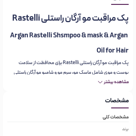
پک مراقبت مو آرگان راستلی Rastelli
Argan Rastelli Shsmpoo & mask & Argan
Oil for Hair
پک مراقبت مو آرگان راستلی Rastelli برای محافظت از سلامت
پوست و موی شامل ماسک مو، سرم مو و شامپو مو آرگان راستلی
می‌باشد. روغن آرگان مرطوب‌کننده بسیار خوبی برای مو است و به
مشاهده بیشتر
دلیل میزان بالای ویتامین E، شوره و پوسته‌های خشک سر را برطرف
مشخصات
می‌کند.
کسانی که به دلیل خشکی یا قارچ یا اگزما دچار پوسته ریزی پوست
مشخصات کلی
سر شده اند مصرف پکیج مراقبت مو آرگان راستلی که حاوی روغن
برند
آرگان می‌باشد، پیشنهاد می‌گردد که باعث بهبود پوسته ریزی و