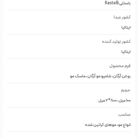
راستلی Rastelli
شوره سر خواهد گردید.
کشور مبدا
از آنجایی که بسیاری از محصولات آرایشی و حالت دهنده مو باعث
ایتالیا
تشدید مشکلات پوستی مانند آکنه و جوشهای ریز روی پوست سر
کشور تولید کننده
می‌شود، مراقبت مو آرگان راستلی باعث تسکین و التیام مشکلات
ایتالیا
ایجاد شده این محصولات می‌شود.
فرم محصول
به نظر محققان بهترین روش برای داشتن موهایی سالم استفاده از
محصولات حاوی روغن آرگان می‌باشد. روغن آرگان که به طلای مایع
روغن آرگان، شامپو مو آرگان، ماسک مو
شهرت دارد از دانه‌های درختی به همین نام که در مراکش کشت
حجم
می‌شود به دست می‌آید.
100 میل، 800*2 میل
روغن آرگان یک روغن غنی از ترکیبات مغذی برای پوست و مو است.
مناسب
به همین دلیل به طور گسترده از آن در ساخت محصولات زیبایی
انواع مو، موهای کراتین شده
استفاده می‌شود. روغن آرگان موجود در پکیج مراقبت مو آرگان