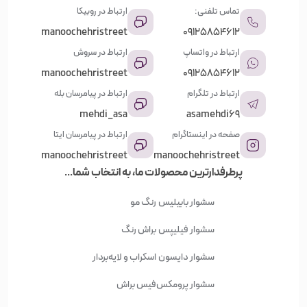
تماس تلفنی:
ارتباط در روبیکا
manoochehristreet
09125854612
ارتباط در واتساپ
ارتباط در سروش
manoochehristreet
09125854612
ارتباط در تلگرام
ارتباط در پیامرسان بله
mehdi_asa
asamehdi69
صفحه در اینستاگرام
ارتباط در پیامرسان ایتا
manoochehristreet
manoochehristreet
پرطرفدارترین محصولات ما، به انتخاب شما...
سشوار بابیلیس
رنگ مو
سشوار فیلیپس
براش رنگ
سشوار دایسون
اسکراب و لایه‌بردار
سشوار پرومکس
فیس براش