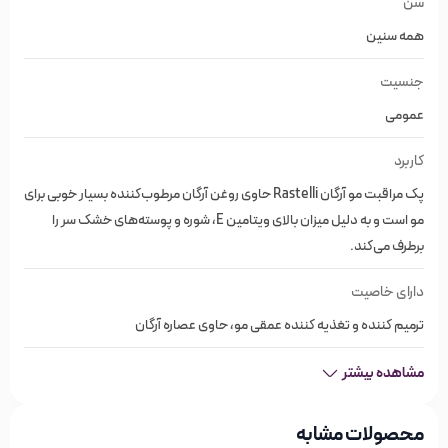
سن
راستلی علاوه بر موها، می‌تواند برای سلامت پوست سر نیز مفید
همه سنین
باشد.
جنسیت
پک مراقبت مو روغن آرگان با نفوذ به لایه های داخلی مو، موهایی
درخشان و خوش حالت برای مصرف کننده ایجاد می‌کند و حالت
عمومی
پذیری موها را افزایش می‌دهد. ساختار ابریشمی آن سبب ایجاد
کاربرد
حس نرمی، لطافت، رفع شکنندگی و جلوگیری از موخوره می‌شود.
پک مراقبت مو آرگان Rastelli حاوی روغن آرگان مرطوب‌کننده بسیار خوبی برای
مو است و به دلیل میزان بالای ویتامین E، شوره و پوسته‌های خشک سر را
برطرف می‌کند.
ویژگی‌های پک مراقبت مو آرگان راستلی
دارای خاصیت
Rastelli
ترمیم کننده و تغذیه کننده عمقی مو، حاوی عصاره آرگان
برند راستلی Rastelli
مشاهده بیشتر
ساخت کشور ایتالیا
محصولات مشابه
ماسک مو آرگان راستلی