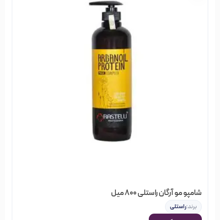
شامپو مو آرگان راستلی 800 میل
برند:
راستلی