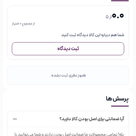
می تواتید از روغن ارگان برای از بین بردن ریشه های پوستی کنار
0.0
از 5
ناخن و ترم کردن پوست دست و صورت نیز استفاده نمایید.
از مجموع 0 امتیاز
شما هم درباره این کالا دیدگاه ثبت کنید
ثبت دیدگاه
راستلی
برای مشاهده محصولات برند
هنوز نظری ثبت نشده.
Rastelli کلیک
نمایید
پرسش ها
آیا ضمانتی برای اصل بودن کالا دارید؟
بله! تمامی محصولات ما ضمانت اصل بودن دارند و شما می‌توانید با