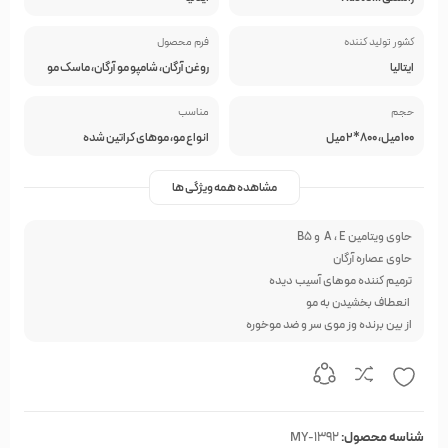
کشور تولید کننده
فرم محصول
ایتالیا
روغن آرگان، شامپو مو آرگان، ماسک مو
حجم
مناسب
100 میل، 800*2 میل
انواع مو، موهای کراتین شده
مشاهده همه ویژگی ها
حاوی ویتامین A ، E و B5
حاوی عصاره آرگان
ترمیم کننده موهای آسیب دیده
انعطاف بخشیدن به مو
از بین برنده وز موی سر و ضد موخوره
شناسه محصول:
MY-1392