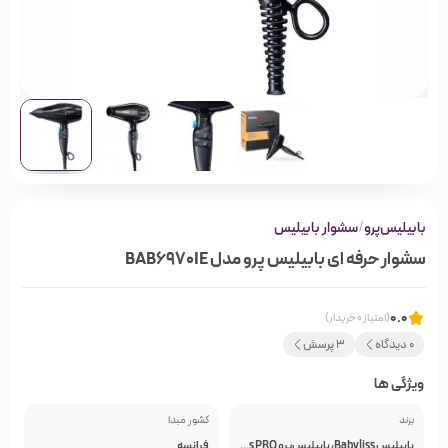
بابیلیس‌پرو
/
سشوار بابیلیس
سشوار حرفه ای بابیلیس پرو مدل BAB6970IE
0.0
(امتیاز 0 خریدار)
0 دیدگاه
3 پرسش
ویژگی ها
برند
کشور مبدا
بابیلیس Babyliss، بابیلیس‌پرو BaByliss PRO
فرانسه