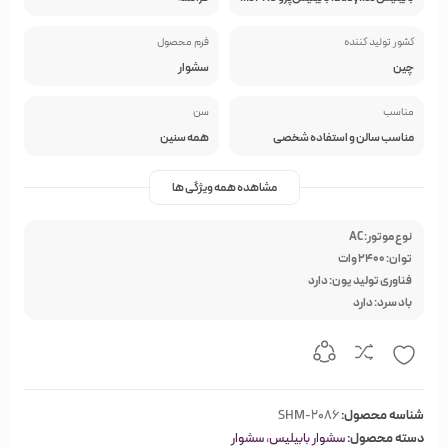
کشور تولید کننده
فرم محصول
چین
سشوار
مناسب
سن
مناسب سالن و استفاده شخصی
همه سنین
مشاهده همه ویژگی ها
نوع موتور: AC
توان: 2400 وات
فناوری تولید یون: دارد
باد سرد: دارد
شناسه محصول:
SHM-2086
دسته محصول:
سشوار بابیلیس
،
سشوار