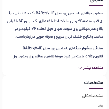
سشوار حرفه ای بابیلیس پرو مدل BAB6970IE یک خشک کن حرفه
ای قدرتمند 2400 واتی ساخت ایتالیا که دارای یک موتور AC با کارایی
بالا و عمر طولانی برای سرعت هوای فوق العاده 172 کیلومتر در
ساعت و نتایج خشک کردن سریع و صرفه جویی در زمان است.
معرفی سشوار حرفه ای بابیلیس پرو مدل BAB6970IE
فناوری Ionic باعث می‌شود موها ظاهری صاف، براق و بدون وز
داشته باشند و از هم گسیختگی و حالت دادن به موها بسیار آسان‌تر
مشاهده بیشتر
شوند.شات سرد و حالت قفل هوای سرد به موها درخشندگی و
استحکام کامل و نتایج طولانی مدت می دهد.
مشخصات
فشار هوای فوق‌العاده 1366 Pa و گرمای کاملاً کنترل‌شده راندمان
مشخصات کلی
بی‌نظیری، خشک‌کردن بهینه و نتایج یک ظاهر عالی طولانی‌مدت با
برند
مقاومت قوی‌تر در برابر رطوبت ارائه می‌دهد. کیفیت ساخت عالی آن