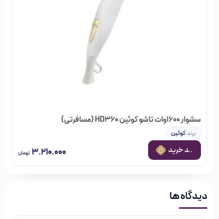
سشوار 1600وات تاشو کوئین HD360 (مسافرتی)
برند:
کوئین
 به سبد خرید
۳.۲۱۰.۰۰۰
تومان
دیدگاه ها