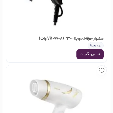
سشوار حرفه‌ای وربنا VR-9908 (2300 وات)
برند:
وربنا
تماس بگیرید