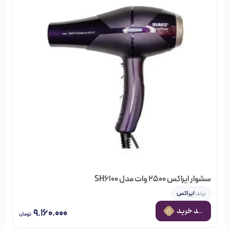
سشوار ایراکس 2500 وات مدل SH6100
برند:
ایراکس
 به سبد خرید
۹.۱۶۰.۰۰۰
تومان