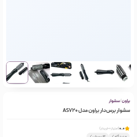
براون
/
سشوار
سشوار برس‌دار براون مدل AS720
0.0
(امتیاز 0 خریدار)
0 دیدگاه
3 پرسش