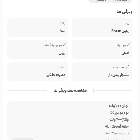
ویژگی ها
برند
وات
براون Braun
700
کشور مبدا
کشور تولید کننده
آلمان
چین
فرم محصول
مناسب
سشوار برس‌دار
مصرف خانگی
مشاهده همه ویژگی ها
توان 700 وات
نوع موتور DC
ولتاژ 700 ولت
حلقه آویختن بله
طول سیم 1.3 متر