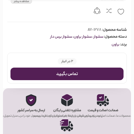
سری صاف کننده
مشاهده بیشتر
جنس المنت سرامیک
باد سرد
وزن 1000 گرم
شناسه محصول:
AY-1278
دسته محصول:
سشوار
،
سشوار براون
،
سشوار برس دار
برند:
براون
2 در انبار
تماس بگیرید
ضمانت اصالت و قیمت
مشاوره تلفنی رایگان
ارسال به سراسر کشور
ی محصولات ما، ضمانت اصل بودن و بهترین قیمت را دارند!
راحت باشید! هر سوالی در رابطه با محصولات دارید، از ما بپرسید.
هر کجای ایران که باشید، محصول خود را درب منزل تحویل بگیر