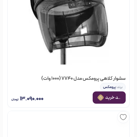
سشوار کلاهی پرومکس مدل 7740 (۱۰۰۰ وات)
برند:
پرومکس
 به سبد خرید
۱۳.۰۹۰.۰۰۰
تومان