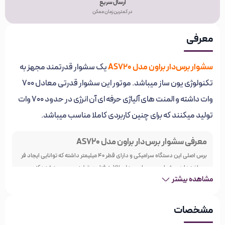
ارسال سریع
در کمترین زمان ممکن
معرفی
سشوار برس‌دار براون مدل AS720
یک سشوار قدرتمند مجهز به
تکنولوژی یون ساز میباشد. موتور این سشوار قدرتی معادل 700
وات داشته و المنت های آلیاژی حرفه ای آن انرژی در حدود 700 وات
تولید میکنند که برای چنین کاربردی کاملا مناسب میباشد.
معرفی سشوار برس‌دار براون مدل AS720
برس اصلی این دستگاه سرامیکی و دارای قطر 40 میلیمتر داشته که توانایی ایجاد فر
مو را نیز دارد.سشوار برسی براون مدل 720 به فناوری تولید یون مجهز شده که
مشاهده بیشتر
یون‌های منفی تولید می‌کند. این یون‌ها همراه با باد به موها برخورد کرده و با خنثی
کردن الکتریسیته ساکن، از وز شدن موها جلوگیری می‌کنند.
مشخصات
فناوری تولید یون باعث می‌شود موها زودتر خشک شوند، راحت‌تر حالت بگیرند و
درنهایت نرم‌تر و درخشان‌تر به نظر برسند.این دستگاه دارای دکمه پرتاب باد سرد