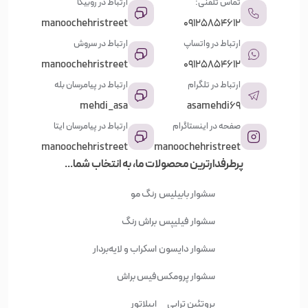
تماس تلفنی:
ارتباط در روبیکا
manoochehristreet
09125854612
ارتباط در واتساپ
ارتباط در سروش
manoochehristreet
09125854612
ارتباط در تلگرام
ارتباط در پیامرسان بله
mehdi_asa
asamehdi69
صفحه در اینستاگرام
ارتباط در پیامرسان ایتا
manoochehristreet
manoochehristreet
پرطرفدارترین محصولات ما، به انتخاب شما...
سشوار بابیلیس
رنگ مو
سشوار فیلیپس
براش رنگ
سشوار دایسون
اسکراب و لایه‌بردار
سشوار پرومکس
فیس براش
پروتئین تراپی
اپیلاتور