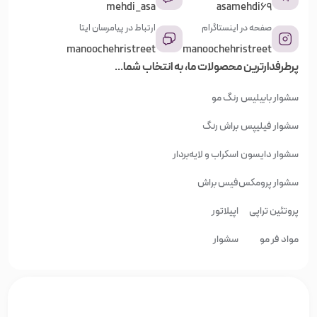
mehdi_asa
asamehdi69
صفحه در اینستاگرام
ارتباط در پیامرسان ایتا
manoochehristreet
manoochehristreet
پرطرفدارترین محصولات ما، به انتخاب شما...
سشوار بابیلیس
رنگ مو
سشوار فیلیپس
براش رنگ
سشوار دایسون
اسکراب و لایه‌بردار
سشوار پرومکس
فیس براش
پروتئین تراپی
اپیلاتور
مواد فر مو
سشوار