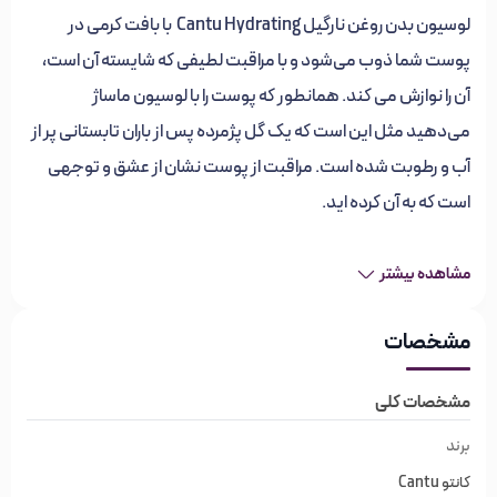
لوسیون بدن روغن نارگیل Cantu Hydrating با بافت کرمی در
پوست شما ذوب می‌شود و با مراقبت لطیفی که شایسته آن است،
آن را نوازش می کند. همانطور که پوست را با لوسیون ماساژ
می‌دهید مثل این است که یک گل پژمرده پس از باران تابستانی پر از
آب و رطوبت شده است. مراقبت از پوست نشان از عشق و توجهی
است که به آن کرده اید.
معرفی لوسیون بدن روغن نارگیل
Cantu
مشاهده بیشتر
Hydrating
مشخصات
لوسیون بدن آبرسان کانتو cantu hydrating body lotion فقط یک
محصول زیبایی نیست، این یک آیین مراقبت از خود است، یک لحظه
مشخصات کلی
لذت که نه تنها پوست، بلکه روح شما را نیز تغذیه می کند. یکی از
برند
بهترین محصولات در این زمینه لوسیون بدن آبرسان کنتو حاوی
کانتو Cantu