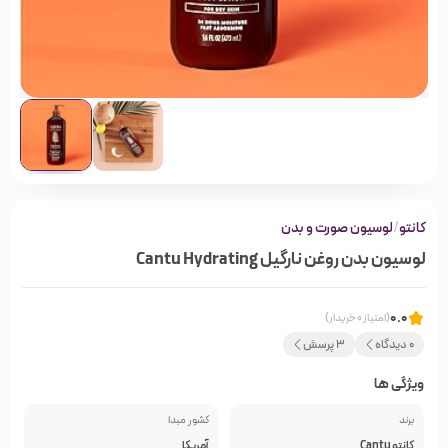
کانتو
/
لوسیون صورت و بدن
لوسیون بدن روغن نارگیل Cantu Hydrating
0.0
(امتیاز 0 خریدار)
0 دیدگاه
3 پرسش
ویژگی ها
برند
کشور مبدا
کانتو Cantu
آمریکا