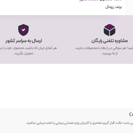
800 وات
برند:
رزونال
ولتاژ از 220 تا 240
ابعاد ۱۰۵۰x۴۰۰x۱۳۱۵ میلی‌متر
مشاوره تلفنی رایگان
ارسال به سراسر کشور
ید! هر سوالی در رابطه با محصولات دارید،
هر کجای ایران که باشید، محصول خود را در
از ما بپرسید.
تحویل بگیرید.
C
انی بابت حالت قرار گیری مشتری یا کاربران روی صندلی زیبایی یا تخت زیبایی نباشید