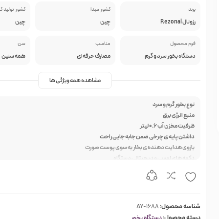
برند
کشور مبدا
کشور تولید ک
رزونال Rezonal
چین
چین
فرم محصول
مناسب
سن
دستگاه بخور سرد و گرم
مصارف حرفه‌ای
همه سنین
مشاهده همه ویژگی ها
نوع بخور گرم و سرد
منبع انرژی برق
ظرفیت مخزن آب ۰.۶ لیتر
داشتن پایه ی چرخی ضمن جابه جایی راحت
بازوی هدایت دهنده ی بخار به سوی پوست صورت
دکمه های لمسی و دیجیتالی دستگاه
دارای هر دو نوع بخور سرد و گرم
قابلیت تنظیم ارتفاع
بسیار با کیفیت و قیمت بسیار مناسب
پاکسازی عمیق پوست
شناسه محصول:
AY-1688
کارکرد راحت دستگاه
دسته محصول:
دستگاه بخور