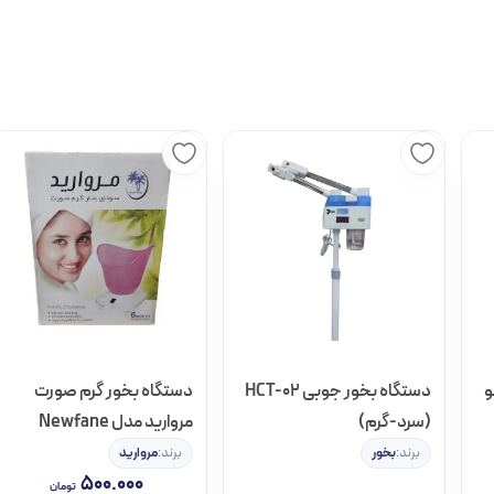
زونال Rezonal
کلیک
نمایید
و
دستگاه بخور جوبی HCT-02
دستگاه بخور گرم صورت
(سرد-گرم)
مروارید مدل Newfane
برند:
بخور
برند:
مروارید
محصولات سالنی است که در بین حرفه ای ترین محصولات حوزه ی پیرایش پر
۵۰۰.۰۰۰
تومان