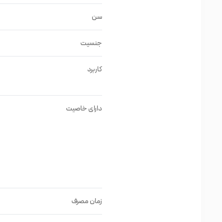
منبع انرژی برق
سن
ظرفیت مخزن آب ۰.۶ لیتر
دولول
جنسیت
داشتن پایه ی چرخی ضمن جابه جایی راحت
کاربرد
بازوی هدایت دهنده ی بخار به سوی پوست صورت
دکمه های لمسی و دیجیتالی دستگاه
دارای خاصیت
دارای هر دو نوع بخور سرد و گرم
قابلیت تنظیم ارتفاع
بسیار با کیفیت و قیمت بسیار مناسب
پاکسازی عمیق پوست
کارکرد راحت دستگاه
800 وات
زمان مصرف
ولتاژ از 220 تا 240