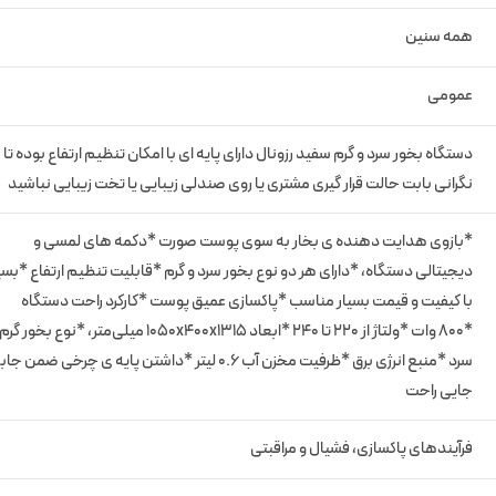
همه سنین
عمومی
دستگاه بخور سرد و گرم سفید رزونال دارای پایه ای با امکان تنظیم ارتفاع بوده تا
نگرانی بابت حالت قرار گیری مشتری یا روی صندلی زیبایی یا تخت زیبایی نباشید
*بازوی هدایت دهنده ی بخار به سوی پوست صورت *دکمه های لمسی و
دیجیتالی دستگاه، *دارای هر دو نوع بخور سرد و گرم *قابلیت تنظیم ارتفاع *بسی
با کیفیت و قیمت بسیار مناسب *پاکسازی عمیق پوست *کارکرد راحت دستگاه
*800 وات *ولتاژ از 220 تا 240 *ابعاد ۱۰۵۰x۴۰۰x۱۳۱۵ میلی‌متر، *نوع بخور 
سرد *منبع انرژی برق *ظرفیت مخزن آب ۰.۶ لیتر *داشتن پایه ی چرخی ضمن جا
جایی راحت
فرآیندهای پاکسازی، فشیال و مراقبتی