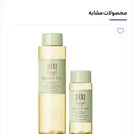
بهبود خاصیت ارتجاعی پوست
محصولات مشابه
150 میل
نحوه مصرف تونر پروپولیس موم عسل
کوزارکس
بعد از شستشوی پوست با شوینده مناسب، از تونر برای تنظیم و
تمیز کردن پوست خود استفاده کنید. مقداری تونر را روی یک پد
پنبه‌ای ریخته و پد مرطوب شده را روی پوست صورت و گردن خود
بکشید.
CosRX
معرفی برند کوزارکس
کوزارکس نیز مثل سایر برندهای مراقبت پوست کره ای در سال‌های
اخیر سروصدای زیادی در صنعت زیبایی ایجاد کرده است. در حال