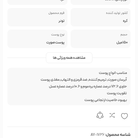
کشور تولید کننده
فرم محصول
کره
تونر
حجم
نوع پوست
150 میل
پوست صورت
مشاهده همه ویژگی ها
مناسب
انواع پوست
آبرسان صورت, ترمیم کننده, ضد قرمزی و التهاب, مغذی پوست
حاوی
۷۲.۶
درصد عصاره بره موم و
۱۰.۶
درصد عصاره عسل
تقویت پوست
بهبود خاصیت ارتجاعی پوست
شناسه محصول:
AY-1726