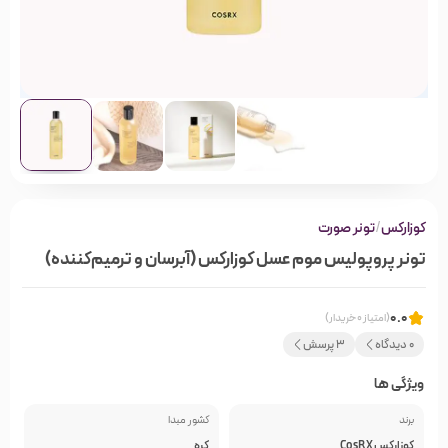
کوزارکس
/
تونر صورت
تونر پروپولیس موم عسل کوزارکس (آبرسان و ترمیم‌کننده)
0.0
(امتیاز 0 خریدار)
0 دیدگاه
3 پرسش
ویژگی ها
برند
کشور مبدا
کوزارکس CosRX
کره