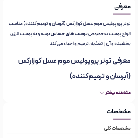
معرفی
تونر پروپولیس موم عسل کوزارکس (آبرسان و ترمیم‌کننده) مناسب
پوست‌های حساس
انواع پوست به‌خصوص
بوده و به پوست انرژی
بخشیده و آن را تغذیه، ترمیم و احیاء می‌کند.
معرفی تونر پروپولیس موم عسل کوزارکس
(آبرسان و ترمیم‌کننده)
تونر موم کوزارکس محصولی پرفروش در جهت جوان‌سازی و سلامت
مشاهده بیشتر
تونر آبرسان روزانه
پوست است. اگر در جست‌وجوی یک
هستید، این
تونر مناسب شما است. تونر سینرژی بره موم حاوی ۷۲.۶ درصد
مشخصات
عصاره بره موم و ۱۰.۶ درصد عصاره عسل، دارای غلظت بالای
آنتی‌اکسیدان و آنتی باکتریال است. این تونر تاییدشده توسط
مشخصات کلی