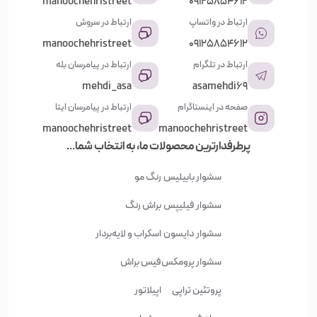
manoochehristreet
09125854612
ارتباط در واتساپ
ارتباط در سروش
manoochehristreet
09125854612
ارتباط در تلگرام
ارتباط در پیامرسان بله
mehdi_asa
asamehdi69
صفحه در اینستاگرام
ارتباط در پیامرسان ایتا
manoochehristreet
manoochehristreet
پرطرفدارترین محصولات ما، به انتخاب شما...
سشوار بابیلیس
رنگ مو
سشوار فیلیپس
براش رنگ
سشوار دایسون
اسکراب و لایه‌بردار
سشوار پرومکس
فیس براش
پروتئین تراپی
اپیلاتور