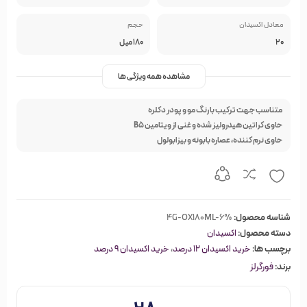
معادل اکسیدان
حجم
20
180 میل
مشاهده همه ویژگی ها
متناسب جهت ترکیب با رنگ مو و پودر دکلره
حاوی کراتین هیدرولیز شده و غنی از ویتامین B5
حاوی نرم کننده، عصاره بابونه و بیزابولول
شناسه محصول:
4G-OX180ML-6%
دسته محصول:
اکسیدان
برچسب ها:
خرید اکسیدان 12 درصد
،
خرید اکسیدان 9 درصد
برند:
فورگرلز