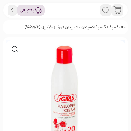
پشتیبانی
خانه
/
مو
/
رنگ مو
/
اکسیدان
/ اکسیدان‌ فورگرلز ۱۸۰ میل (6،9،12%)