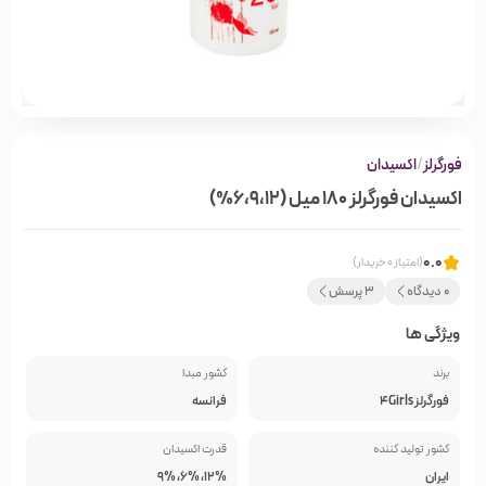
فورگرلز
/
اکسیدان
اکسیدان‌ فورگرلز ۱۸۰ میل (6،9،12%)
0.0
(امتیاز 0 خریدار)
0 دیدگاه
3 پرسش
ویژگی ها
برند
کشور مبدا
فورگرلز 4Girls
فرانسه
کشور تولید کننده
قدرت اکسیدان
ایران
12%، 6%، 9%