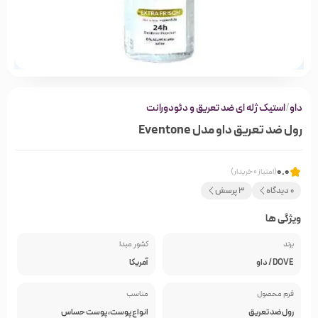
داو
/
استیک ژله ای ضد تعریق و دئودورانت
رول ضد تعریق داو مدل Eventone
0.0
(امتیاز 0 خریدار)
0 دیدگاه
3 پرسش
ویژگی ها
برند
کشور مبدا
DOVE / داو
آمریکا
فرم محصول
مناسب
رول ضد تعریق
انواع پوست‌، پوست حساس