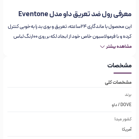
معرفی رول ضد تعریق داو مدل Eventone
این محصول با ماندگاری 24ساعته، تعریق و بوی بد را به‌خوبی کنترل
کرده و با فرمولاسیون خاص خود از ایجاد لکه بر روی 100رنگ لباس
جلوگیری می‌کند. فاقد الکل بوده و به همین دلیل باعث خشکی یا
مشاهده بیشتر
تحریک پوست نمی‌شود. همچنین، این محصول با داشتن مواد
مشخصات
مرطوب‌کننده و نرم‌کننده داو، پوست زیر بغل را لطیف و نرم نگه
می‌دارد.
مشخصات کلی
ویژگی‌های رول ضد تعریق داو مدل
برند
DOVE / داو
Eventone
کشور مبدا
برند داو DOVE
آمریکا
کشور مبدا آمریکا