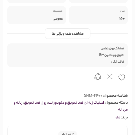
سن
جنسیت
+15
عمومی
مشاهده همه ویژگی ها
ضد لک روی لباس
حاوی ویتامین B3
فاقد الکل
شناسه محصول:
SHM-2400
دسته محصول:
استیک ژله ای ضد تعریق و دئودورانت
،
رول ضد تعریق
،
زنانه و
مردانه
برند:
داو
2 در انبار