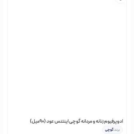
اینترنتی خیابان منوچهری
داشته باشید.
در فروشگاه خیابان منوچهری گروه‌های مختلفی از محصولات
آرایشی، بهداشتی و مو وجود دارد; که شما می‌توانید با جستجو در
هر کدام از گروه‌ها، نتوع بسیاری از اجناس را مشاهده کنید; و
بصورت آنلاین سفارش دهید و در نهایت از خرید خود مطمئن
باشید.
ادوپرفیوم زنانه و مردانه گوچی اینتنس عود (90میل)
برند:
گوچی