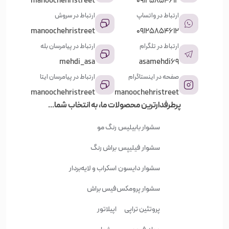
manoochehristreet
09125854612
ارتباط در واتساپ
ارتباط در سروش
manoochehristreet
09125854612
ارتباط در تلگرام
ارتباط در پیامرسان بله
mehdi_asa
asamehdi69
صفحه در اینستاگرام
ارتباط در پیامرسان ایتا
manoochehristreet
manoochehristreet
پرطرفدارترین محصولات ما، به انتخاب شما...
سشوار بابیلیس
رنگ مو
سشوار فیلیپس
براش رنگ
سشوار دایسون
اسکراب و لایه‌بردار
سشوار پرومکس
فیس براش
پروتئین تراپی
اپیلاتور