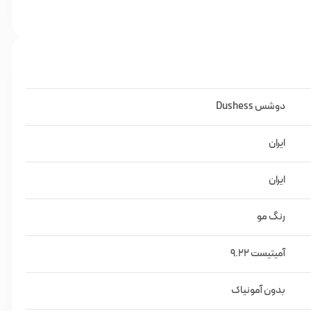
9.22
دوشس Dushess
ایران
نگور
ایران
رنگ مو
آمیتیست 9.22
بدون آمونیاک