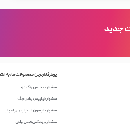
ت جدید
پرطرفدارترین محصولات ما، به انت
سشوار بابیلیس
رنگ مو
سشوار فیلیپس
براش رنگ
سشوار دایسون
اسکراب و لایه‌بردار
سشوار پرومکس
فیس براش