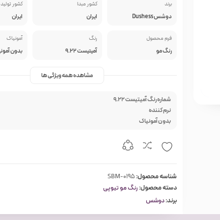
برند
کشور مبدا
کشور تولید 
دوشس Dushess
ایران
ایران
فرم محصول
رنگ
آمونیاک
رنگ مو
آمیتیست 9.22
بدون آمون
مشاهده همه ویژگی ها
شماره رنگ آمیتیست 9.22
نرم کننده
بدون آمونیاک
شناسه محصول:
SBM-0195
دسته محصول:
رنگ مو تیوپی
برند:
دوشس