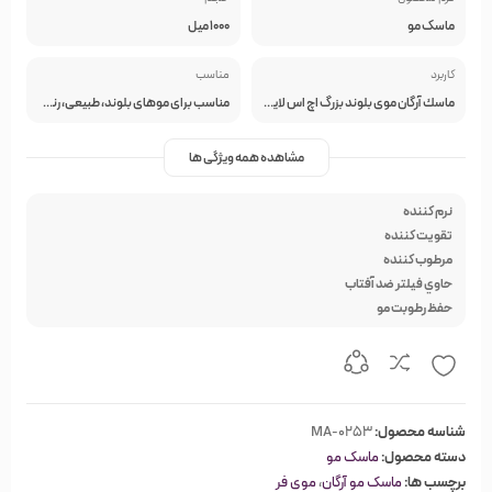
ماسک مو
1000 میل
کاربرد
مناسب
ماسك آرگان موى بلوند بزرگ اچ اس لاین باعث آبرسانى عدم گره خوردن مو و ترميم كننده ساقه مو مى باشد.
مناسب براى موهاى بلوند، طبيعى، رنگ شده، هاى لايت، خاكسترى و سفيد
مشاهده همه ویژگی ها
نرم کننده
تقويت کننده
مرطوب کننده
حاوي فيلتر ضد آفتاب
حفظ رطوبت مو
شناسه محصول:
MA-0253
دسته محصول:
ماسک مو
برچسب ها:
ماسک مو آرگان
،
موی فر