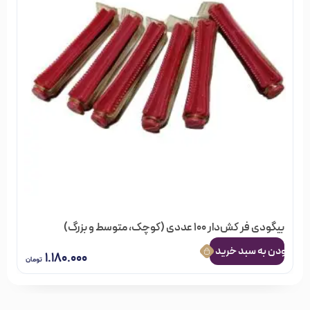
بیگودی فر کش‌دار 100 عددی (کوچک، متوسط و بزرگ)
سایز بزرگ بسته صد عددی
افزودن به سبد خرید
۱.۱۸۰.۰۰۰
تومان
2 در انبار