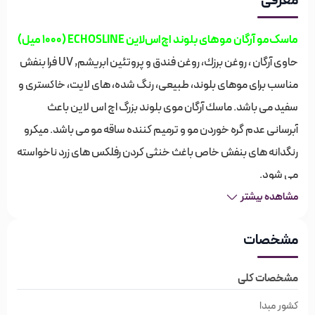
معرفی
ماسک‌مو آرگان موهای بلوند اچ‌اس‌لاین ECHOSLINE (1000 میل)
حاوى آرگان ، روغن برزك، روغن فندق و پروتئين ابريشم, UV فرا بنفش
مناسب براى موهاى بلوند، طبيعى، رنگ شده، هاى لايت، خاكسترى و
سفيد می باشد. ماسك آرگان موى بلوند بزرگ اچ اس لاین باعث
آبرسانى عدم گره خوردن مو و ترميم كننده ساقه مو مى باشد. میکرو
رنگدانه های بنفش خاص باغث خنثی کردن رفلکس های زرد ناخواسته
می شود.
مشاهده بیشتر
معرفی ماسک‌مو آرگان موهای بلوند
مشخصات
اچ‌اس‌لاین ECHOSLINE (1000 میل)
اچ اس لاین ماسک مو بلوند نرم کننده و براق کننده موهاي بلوند،
مشخصات کلی
دکلره شده و موهاي صاف شده به روش شيميايي مي باشد. اين
کشور مبدا