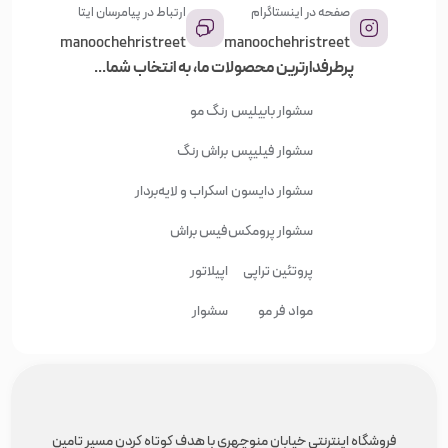
صفحه در اینستاگرام
ارتباط در پیامرسان ایتا
manoochehristreet
manoochehristreet
پرطرفدارترین محصولات ما، به انتخاب شما...
سشوار بابیلیس
رنگ مو
سشوار فیلیپس
براش رنگ
سشوار دایسون
اسکراب و لایه‌بردار
سشوار پرومکس
فیس براش
پروتئین تراپی
اپیلاتور
مواد فر مو
سشوار
فروشگاه اینترنتی خیابان منوچهری با هدف کوتاه کردن مسیر تامین