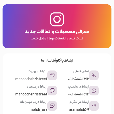
معرفی محصولات و اتفاقات جدید
کلیک کنید و اینستاگرام ما را دنبال کنید.
ارتباط با کارشناسان ما
تماس تلفنی:
ارتباط در روبیکا
manoochehristreet
09125854612
ارتباط در واتساپ
ارتباط در سروش
manoochehristreet
09125854612
ارتباط در تلگرام
ارتباط در پیامرسان بله
mehdi_asa
asamehdi69