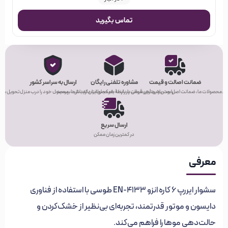
تماس بگیرید
ضمانت اصالت و قیمت
مشاوره تلفنی رایگان
ارسال به سراسر کشور
ی محصولات ما، ضمانت اصل بودن و بهترین قیمت را دارند!
راحت باشید! هر سوالی در رابطه با محصولات دارید، از ما بپرسید.
هر کجای ایران که باشید، محصول خود را درب منزل تحویل بگیر
ارسال سریع
در کمترین زمان ممکن
معرفی
سشوار ایررپ 6 کاره انزو EN-4133 طوسی با استفاده از فناوری
دایسون و موتور قدرتمند، تجربه‌ای بی‌نظیر از خشک‌کردن و
حالت‌دهی موها را فراهم می‌کند.