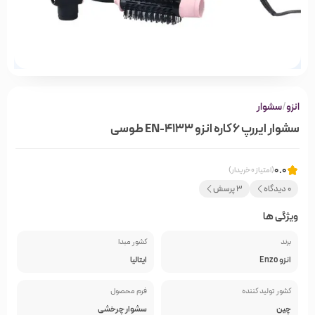
انزو
/
سشوار
سشوار ایررپ 6 کاره انزو EN-4133 طوسی
0.0
(امتیاز 0 خریدار)
0 دیدگاه
3 پرسش
ویژگی ها
برند
کشور مبدا
انزو Enzo
ایتالیا
کشور تولید کننده
فرم محصول
چین
سشوار چرخشی