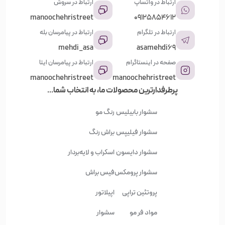
ارتباط در واتساپ
ارتباط در سروش
manoochehristreet
09125854612
ارتباط در تلگرام
ارتباط در پیامرسان بله
mehdi_asa
asamehdi69
صفحه در اینستاگرام
ارتباط در پیامرسان ایتا
manoochehristreet
manoochehristreet
پرطرفدارترین محصولات ما، به انتخاب شما...
سشوار بابیلیس
رنگ مو
سشوار فیلیپس
براش رنگ
سشوار دایسون
اسکراب و لایه‌بردار
سشوار پرومکس
فیس براش
پروتئین تراپی
اپیلاتور
مواد فر مو
سشوار