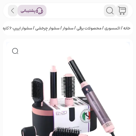
پشتیبانی
خانه
/
اکسسوری
/
محصولات برقی
/
سشوار
/
سشوار چرخشی
/ سشوار ایررپ 6 کاره انزو EN-4133 طوسی