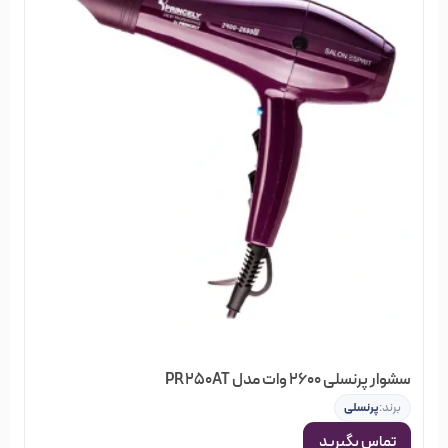
سشوار پرنسلی 2600 وات مدل PR250AT
برند:
پرنسلی
تماس بگیرید