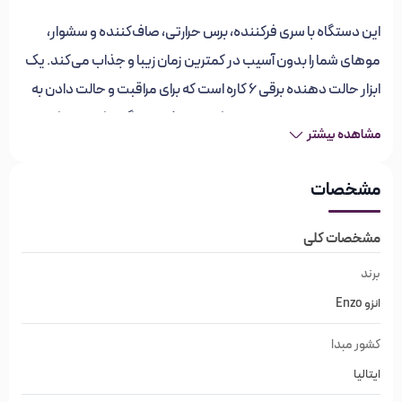
این دستگاه با سری فرکننده، برس حرارتی، صاف‌کننده و سشوار،
موهای شما را بدون آسیب در کمترین زمان زیبا و جذاب می‌کند. یک
ابزار حالت دهنده برقی 6 کاره است که برای مراقبت و حالت دادن به
مو طراحی شده و چندین عملکرد را در یک دستگاه ترکیب می‌کند.
مشاهده بیشتر
ویژگی های سشوار ایررپ 6 کاره انزو EN-4133
مشخصات
طوسی
مشخصات کلی
برند انزو ENZO
برند
برند ایتالیا
انزو Enzo
ساخت کشور چین
مناسب براشینگ مو
کشور مبدا
ایتالیا
سیم چرخشی