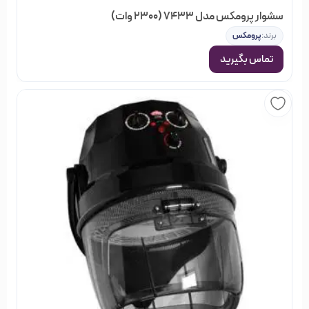
سشوار پرومکس مدل 7433 (2300 وات)
برند:
پرومکس
تماس بگیرید