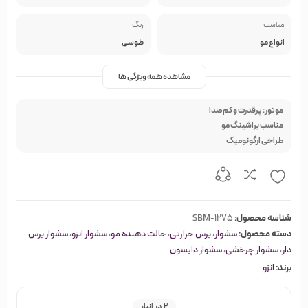
مناسب
رنگ
انواع مو
طوسی
مشاهده همه ویژگی ها
موتور: پرقدرت و کم‌صدا
مناسب براشینگ مو
طراحی ارگونومیک
شناسه محصول:
SBM-1275
دسته محصول:
سشوار
،
برس حرارتی
،
حالت دهنده مو
،
سشوار انزو
،
سشوار برس
دار
،
سشوار چرخشی
،
سشوار دایسون
برند:
انزو
2 در انبار