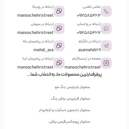
تماس تلفنی:
ارتباط در روبیکا
manoochehristreet
09125854612
ارتباط در واتساپ
ارتباط در سروش
manoochehristreet
09125854612
ارتباط در تلگرام
ارتباط در پیامرسان بله
mehdi_asa
asamehdi69
صفحه در اینستاگرام
ارتباط در پیامرسان ایتا
manoochehristreet
manoochehristreet
پرطرفدارترین محصولات ما، به انتخاب شما...
سشوار بابیلیس
رنگ مو
سشوار فیلیپس
براش رنگ
سشوار دایسون
اسکراب و لایه‌بردار
سشوار پرومکس
فیس براش