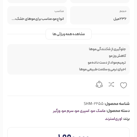
حجم
مناسب
236 میل
انواع مو، مناسب برای موهای خشک، وزدار و آسیب دیده
مشاهده همه ویژگی ها
جلوگیری از شکنندگی موها
کاهش وز مو
ترمیم مواد از دست داده مو
احیای نرمی و سلامت طبیعی موها
شناسه محصول:
SHM-2255
دسته محصول:
ماسک مو
،
اسپری مو
،
سرم مو
،
وزگیر
برند:
اوری‌استرند