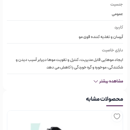
جنسیت
تقویت و تغذیه کننده مو
عمومی
جلوگیری از وز شدن مو
کاربرد
بدون نیاز به آبکشی
آبرسان و تغذیه کننده قوی مو
نرم کننده موی سر
بدون سولفات، پارابن و نمک
دارای خاصیت
وگان (گیاهی)
ایجاد موهایی قابل مدیریت، کنترل و تقویت موها دربرابر آسیب دیدن و
شکنندگی، موخوره و گره خوردگی را کاهش می دهد
بدون خشونت (cruetly-free)
غیر تراریخته (Non-GMO)
مشاهده بیشتر
236 میل
محصولات مشابه
طرز استفاده
مقدار کمی از اسپری را روی موهای خشک یا مرطوب و تا انتهای موها
پخش نمایید.