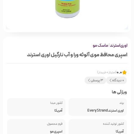
اوری‌استرند
/
ماسک مو
اسپری محافظ موی آلوئه ورا و آب نارگیل اوری استرند
0.0
(امتیاز 0 خریدار)
0 دیدگاه
3 پرسش
ویژگی ها
برند
کشور مبدا
اوری استرند Every Strand
آمریکا
کشور تولید کننده
فرم محصول
آمریکا
اسپری مو