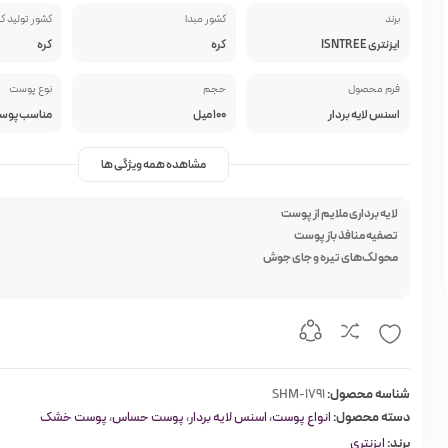
برند
کشور مبدا
کشور تولید ک
ایزنتری ISNTREE
کره
کره
فرم محصول
حجم
نوع پوست
اسنس لایه بردار
100 میل
مشاهده همه ویژگی ها
لایه برداری ملایم از پوست
تصفیه منافذ باز پوست
محو لک‌های تیره و جای جوش
شناسه محصول:
SHM-1791
دسته محصول:
انواع پوست
،
اسنس لایه بردار
،
پوست حساس
،
پوست خشک
برند:
ایزنتری