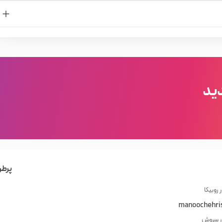
ید
پرطر
 روبیکا
manoochehri
در سروش