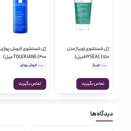
خیابان منوچهری یک فروشگاه اینترنتی مختص لوازم آرایشی، بهد
خدمات به شما عزیزان در زمینه خرید مناسب‌ترین ملزومات آرایشی
جوی محصولات مورد نظر خود، خواندن اطلاعات و مشخصات فنی آن‌ه
فروشگاه اینترنتی خیابان منوچهری
را در
داشته باشید.
در فروشگاه خیابان منوچهری گروه‌های مختلفی از محصولات آرایشی
ژل شستشوی اوریاژ مدل
ژل شستشوی لاروش پوزای
گروه‌ها، نتوع بسیاری از اجناس را مشاهده کنید; و بصورت آنلای
HYSEAC (150میل)
TOLERIANE (400 میل)
برند:
اوریاژ
برند:
لاروش پوزای
تماس بگیرید
تماس بگیرید
دیدگاه ها