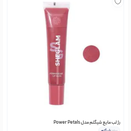
نحوه استفاده از لیپ گلاس میبلین مدل
Lifter Gloss رنگ STONE
از لیپ گلاس میبیلین به تنهایی یا روی رژلب می‌توانید استفاده
کنید.
میبلین Maybelline
میبلین نیویورک یکی از برندهای کمپانی لورئال است که نزدیک به
100 سال قدمت دارد. شرکت میبلین در سال ۱۹۱۵ توسط جوان ۱۹
ساله‌ای بنام تام لایل ویلیامز راه‌اندازی شد. این شرکت نخستین بار
ریمل را تولید نمود، دفتر مرکزی این شرکت در شهر شیکاگو، ایلی‌نوی
قرار دارد.
رژ لب مایع شیگلم مدل Power Petals
برند:
شیگلم