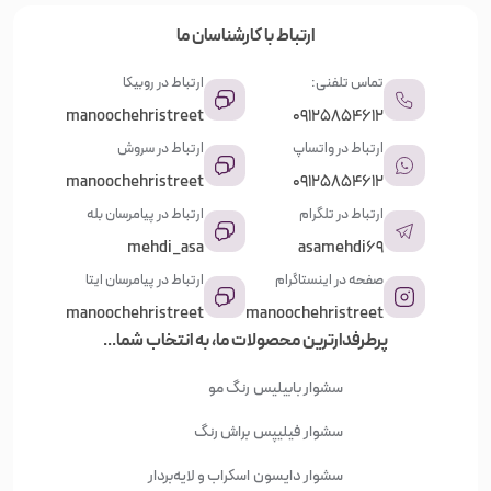
ارتباط با کارشناسان ما
تماس تلفنی:
ارتباط در روبیکا
manoochehristreet
09125854612
ارتباط در واتساپ
ارتباط در سروش
manoochehristreet
09125854612
ارتباط در تلگرام
ارتباط در پیامرسان بله
mehdi_asa
asamehdi69
صفحه در اینستاگرام
ارتباط در پیامرسان ایتا
manoochehristreet
manoochehristreet
پرطرفدارترین محصولات ما، به انتخاب شما...
سشوار بابیلیس
رنگ مو
سشوار فیلیپس
براش رنگ
سشوار دایسون
اسکراب و لایه‌بردار