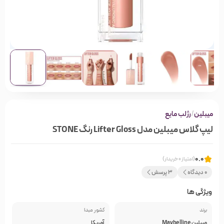
میبلین
/
رژلب مایع
لیپ گلاس میبلین مدل Lifter Gloss رنگ STONE
0.0
(امتیاز 0 خریدار)
0 دیدگاه
3 پرسش
ویژگی ها
برند
کشور مبدا
میبلین Maybelline
آمریکا