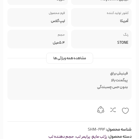
کشور تولید کننده
فرم محصول
آمریکا
لیپ گلاس
رنگ
حجم
STONE
5.4 میل
مشاهده همه ویژگی ها
فینیش براق
پیگمنت بالا
بدون حس چسبندگی
شناسه محصول:
SHM-1994
دسته محصول:
رژلب مایع
،
پرایمر لب
،
حجم دهنده لب