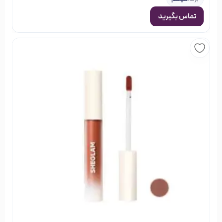
زمانی که می‌بل (خواهر تام) با استفاده از وازلین ، زغال سنگ و
خاکستر ترکیبی جالب برای حجم دادن به ابرو هایش استفاده کرد،
تماس بگیرید
توماس به فکر تولید این محصول افتاد و در سال 1915 (1293)
تصمیم به تاسیس کمپانی Maybelline که از ترکیب نام خواهرش
mayble و vaseline (وازلین) است گرفت. تام به احترام خواھر
بزرگترش میبل که ایده ساخت این محصول را به او داده بود، نام
برندش را میبلین گذاشت.
میبلین رفته رفته با استقبال زیادی مواجه شد و در مسیر رشد و
پیشرفت خود فراز و نشیب ھای زیادی را طی کرد در سال 1996
کمپانی بزرگ لورال، این برند را خریداری کرد و در سال 2001 نام آن را به
میبیلین نیویورک تغییر داد . امروزه برند میبیلین یکی از بهترین
برندهای آرایشی دنیا محسوب می شود و محصولات آن در اکثر
کشورهای دنیا عرضه می‌گردد. بهترین و شناخته شده لوازم آرایشی
رژلب‌های رنگارنگ
محصولات مربوط به
آرایش
برند میبیلین شامل
،