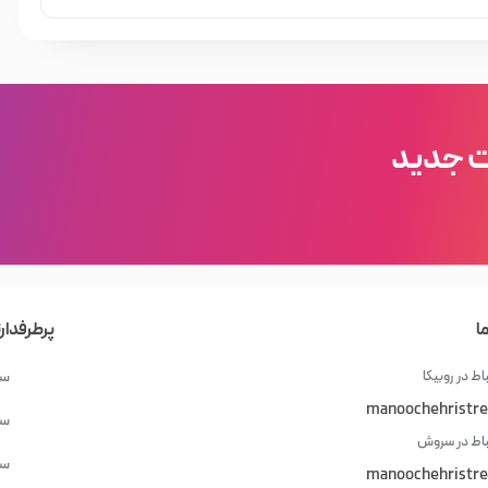
ت جدید
ا
پرطرفدار
اط در روبیکا
سش
manoochehristre
سش
باط در سروش
سش
manoochehristre