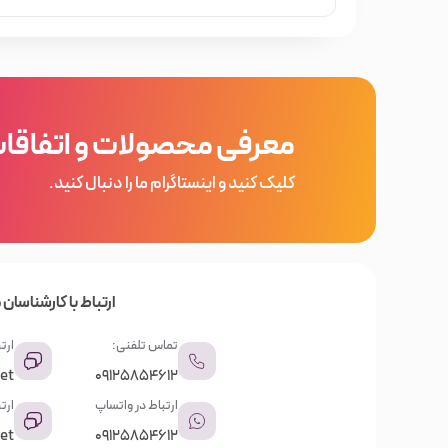
معرفی محصولات و اتفاقا
کلیک کنید و اینستاگرام ما را دنبال کنید.
ارتباط با کارشناسان م
تماس تلفنی:
ارتب
et
09125854612
ارتباط در واتساپ
ارت
et
09125854612