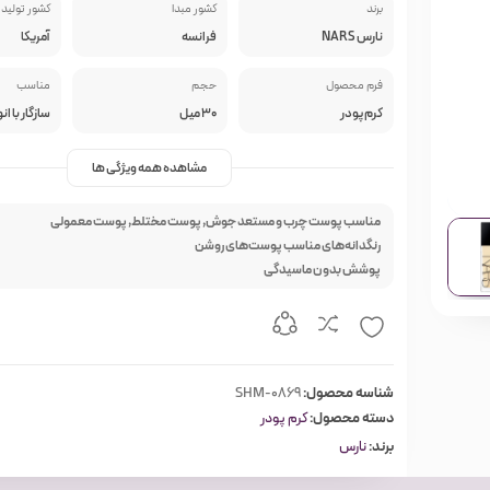
برند
کشور مبدا
کشور تولید 
نارس NARS
فرانسه
آمریکا
فرم محصول
حجم
مناسب
کرم پودر
30 میل
مشاهده همه ویژگی ها
مناسب پوست چرب و مستعد جوش, پوست مختلط, پوست معمولی
رنگدانه‌های مناسب پوست‌های روشن
پوشش بدون ماسیدگی
شناسه محصول:
SHM-0869
دسته محصول:
کرم پودر
برند:
نارس