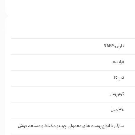
درخشان بمانید.طراحی شده به‌طور خاص برای پوست‌های روشن، این
زیبایی طبیعی شما افزوده می‌شود.
ک کرده و از خشکی جلوگیری می‌کند.
نارس NARS
فرانسه
آمریکا
کرم پودر
30 میل
سازگار با انواع پوست های معمولی چرب و مختلط و مستعدجوش