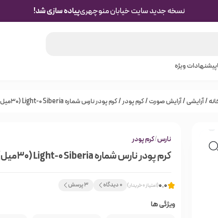
نسخه جدید سایت خیابان منوچهری
پیاده سازی شد!
پیشنهادات ویژه
انه
/
آرایشی
/
آرایش صورت
/
کرم پودر
/ کرم پودر نارس شماره Light-0 Siberia (30میل)
نارس
/
کرم پودر
کرم پودر نارس شماره Light-0 Siberia (30میل)
0.0
0 دیدگاه
3 پرسش
(امتیاز 0 خریدار)
ویژگی ها