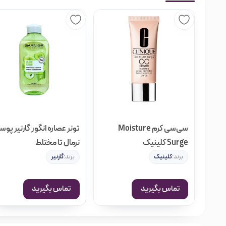
قبل از استفاده از تونر نوتروژینا باید صورت شما عاری از هرگونه م
صابون مناسب پوست خود را شست و شو دهید. سپس با یک پنبه یا 
موضعی
بمالید
. با ماساژ دادن پنبه بر روی صورت و گردن تان میتو
آبکشی و شست و شوی پوست ندارید. توجه داشته باشید که اطراف چش
روز می باشد تا نتیجه مطلوبی بگیرید.
برند نوتروژنا /نیتروژنا Neutrogena
سی‌سی کرم Moisture
تونر عصاره‌ انگور گارنیر پو
Surge کلینیک
نرمال تا مختلط
برند:
کلینیک
برند:
گارنیر
است، نوتروژینا نامگذاری شده است. امانوئل استولاروف با اعتقاد 
استراتژی تجاری بود که در آن زمان نوآورانه و خلاقانه بود. وی با 
تماس بگیرید
تماس بگیرید
شفافیت کهربا صابون تأکید کرده و توزیع آن را در سوپر مارکت ها 