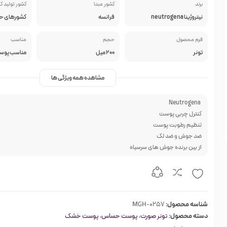
برند
کشور مبدا
کشور تولید ک
نیتروژینا neutrogena
فرانسه
کشورهای حوز
فرم محصول
حجم
مناسب
تونر
200 میل
مشاهده همه ویژگی ها
Neutrogena
کنترل چربی پوست
تنظیم رطوبت پوست
ضد جوش و ضد لک
از بین برنده جوش های سرسیاه
شناسه محصول:
MGH-0257
دسته محصول:
تونر صورت
،
پوست حساس
،
پوست خشک