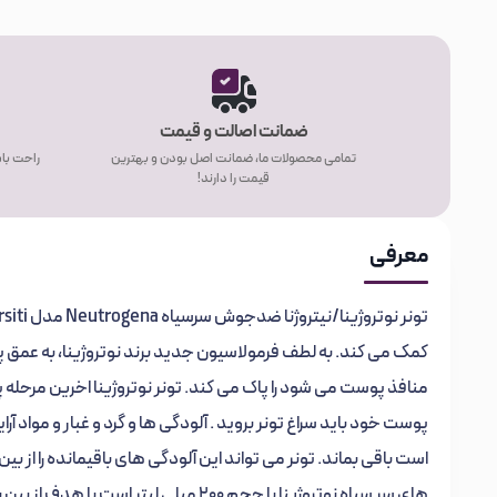
ضمانت اصالت و قیمت
تمامی محصولات ما، ضمانت اصل بودن و بهترین
راحت باش
قیمت را دارند!
معرفی
تونر نوتروژینا/نیتروژنا ضدجوش سرسیاه Neutrogena مدل Siyah Nokta Karsiti
کمک می کند.
به لطف فرمولاسیون جدید برند نوتروژینا، به عمق
منافذ پوست می شود را پاک می کند.
تونر نوتروژینا اخرین مرحل
پوست خود باید سراغ تونر بروید . آلودگی‌ ها و گرد و غبار و م
است باقی بماند. تونر می تواند این آلودگی‌ های باقیمانده را از
های سر سیاه نوتروژینا با حجم 200 میلی لیتر است با هدف از بین بردن جوش های سر سیاه تولید شده. است.