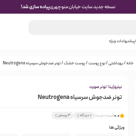
نسخه جدید سایت خیابان منوچهری
پیاده سازی شد!
پیشنهادات ویژه
خانه
/
بهداشتی
/
نوع پوست
/
پوست خشک
/ تونر ضدجوش سرسیاه Neutrogena
نیتروژینا
/
تونر صورت
تونر ضدجوش سرسیاه Neutrogena
0.0
0 دیدگاه
3 پرسش
(امتیاز 0 خریدار)
ویژگی ها