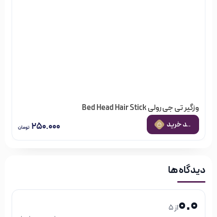
وزگیر تی جی رولی Bed Head Hair Stick
 به سبد خرید
۲۵۰.۰۰۰
تومان
دیدگاه ها
0.0
از 5