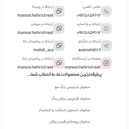
تماس تلفنی:
ارتباط در روبیکا
manoochehristreet
09125854612
ارتباط در واتساپ
ارتباط در سروش
manoochehristreet
09125854612
ارتباط در تلگرام
ارتباط در پیامرسان بله
mehdi_asa
asamehdi69
صفحه در اینستاگرام
ارتباط در پیامرسان ایتا
manoochehristreet
manoochehristreet
پرطرفدارترین محصولات ما، به انتخاب شما...
سشوار بابیلیس
رنگ مو
سشوار فیلیپس
براش رنگ
سشوار دایسون
اسکراب و لایه‌بردار
سشوار پرومکس
فیس براش