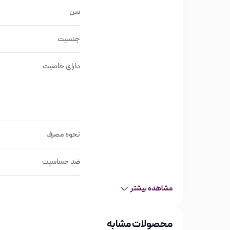
برند فیلیپس Philips
سن
برند هلند
ساخت کشور چین
جنسیت
اپیلاتور فیلیپس مدل BRE740
دارای خاصیت
عملکردها : اپیلاتور، تریمر
منبع تغذیه : باتری قابل شارژ
مدت زمان شارژ شدن کامل : 2 ساعت
مدت زمان استفاده : ۴۰ دقیقه
نحوه مصرف
ضد آب (قابلیت استفاده زیر دوش) : دارد
تعداد سری : 9 عدد
ضد حساسیت
جنس موچین ها:سرامیک
مشاهده بیشتر
تعداد موچین:32 عدد
محصولات مشابه