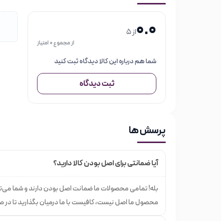
سری
سری تریمر
0.0
سری شانه 
از 5
از مجموع 0 امتیاز
قابلیت استفاده برای
بدن – پا
شما هم درباره این کالا دیدگاه ثبت کنید
نوع باتری
Li-Ion
ثبت دیدگاه
مدت زمان شارژ شدن کامل
۲ ساعت
مدت زمان استفاده
۴۰ دقیقه
پرسش ها
ضد آب (قابلیت استفاده زیر دوش)
ندارد
آیا ضمانتی برای اصل بودن کالا دارید؟
سر قابل شستشو
دارد
بله! تمامی محصولات ما ضمانت اصل بودن دارند و شما می‌تو
استند شارژر
ندارد
محصول ما اصل نیست، کافیست با ما درمیان بگذارید تا در