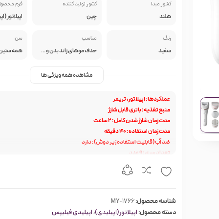
کشور مبدا
کشور تولید کننده
فرم محصو
هلند
چین
اپیلاتور (ا
رنگ
مناسب
سن
سفید
حدف موهای زاند بدن و صورت
همه سنین
مشاهده همه ویژگی ها
عملکردها : اپیلاتور، تریمر
منبع تغذیه : باتری قابل شارژ
مدت زمان شارژ شدن کامل : 2 ساعت
مدت زمان استفاده : ۴۰ دقیقه
ضد آب (قابلیت استفاده زیر دوش) : دارد
تعداد سری : 9 عدد
جنس موچین ها:سرامیک
تعداد موچین:32 عدد
شناسه محصول:
MY-1766
دسته محصول:
اپیلاتور(اپیلیدی)
،
اپیلیدی فیلیپس