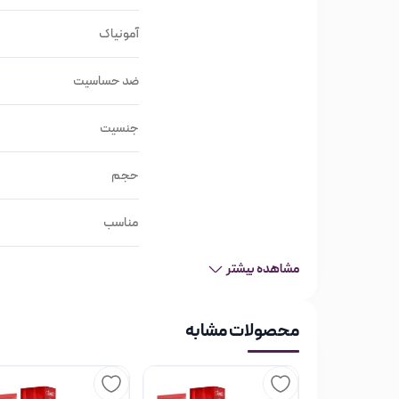
رنگ مو فورگرلز در تیوپ‌های ۱۲۰MG بسته‌بندی شده که با ۱٫۵ برابر اکسیدان مخلوط می‌شود.
آمونیاک
بیشتر بدانیم
:
ضد حساسیت
برخی آرایش‌گران برای رنگ کردن موی مشتریانی که تارهای سف
رنگ فوق طبیعی استفاده کرده و در حقیقت موهای مشتری را
جنسیت
پوشش داده شوند.
حجم
در این محصول، حداقل آمونیاک استفاده شده و دارای مج
مناسب
با استفاده از رنگ موی فورگرلز رنگ مویی درخشان، ثابت، ب
تقویت خواهید کرد!
مشاهده بیشتر
رنگ‌موهای فورگرلز سری بژ شامل رنگ‌ه
محصولات مشابه
بلوند بژ تیره B6-6.51
بلوند بژ متوسط B7-7.51