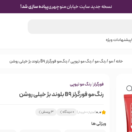
نسخه جدید سایت خیابان منوچهری
پیاده سازی شد!
پیشنهادات ویژه
خانه
/
مو
/
رنگ مو
/
رنگ مو تیوپی
/ رنگ‌مو فورگرلز B9 بلوند بژ خیلی روشن
فورگرلز
/
رنگ مو تیوپی
رنگ‌مو فورگرلز B9 بلوند بژ خیلی روشن
0.0
0 دیدگاه
3 پرسش
(امتیاز 0 خریدار)
ویژگی ها