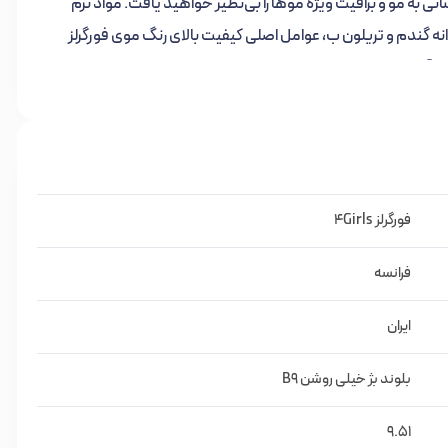
ه مو و براقیت ویژه موها را بی‌نظیر خواهید یافت. مواد نرم
د-پانتنول، ویتامین C، پروتئین جوانه گندم و تریلون ب، عوامل اصلی کیفیت بالای رنگ موی فورگرلز
‌آورند.
 کاملاً سازگار با پوست و موی سر بوده که کاربرد تکنیک خاص تولید
11 رنگ و 20 سری عرضه می‌گردد. برای حصول به بهترین نتیجه استفاده از اکسیدان فورگرلز توصیه
فورگرلز 4Girls
فرانسه
ایران
بلوند بژ خیلی روشن B9
لف و انواع واریاسیون‌ها عرضه شده است.
9.51