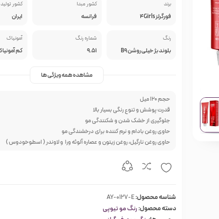
برند
کشور مبدا
کشور تولید 
فورگرلز 4Girls
فرانسه
ایران
رنگ
شماره رنگ
آمونیاک
بلوند بژ خیلی روشن B9
9.51
کم آمونیا
مشاهده همه ویژگی ها
حجم 120 میل
قدرت پوشش و تنوع رنگی بسیار بالا
جلوگیری از خشک شدن و شکنندگی مو
حاوی روغن بادام و نرم کننده برای درخشندگی مو
حاوی روغن نارگیل، روغن زیتون و عصاره آلوئه ورا و لاوندر ( اسطوخودوس )
شناسه محصول:
AY-0127-E
دسته محصول:
رنگ مو تیوپی