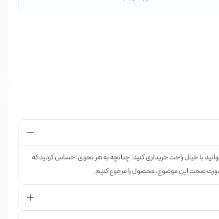
بژ خیلی روشن
.
د بژ خیلی روشن
:
ظرف غیر فلزی بریزید.
ید.
هید.
انید با خیال راحت خریداری کنید. چنانچه به هر نحوی احساس کردید که
 صورت صحت این موضوع، محصول را مرجوع کنیم.
% ترکیب کنید.
ا شستشو دهید.