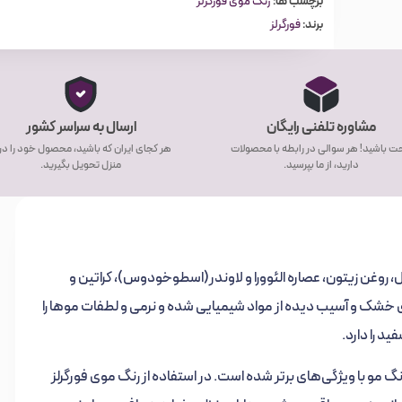
برچسب ها:
رنگ موی فورگرلز
برند:
فورگرلز
مشاوره تلفنی رایگان
ارسال به سراسر کشور
ت باشید! هر سوالی در رابطه با محصولات
هر کجای ایران که باشید، محصول خود را د
دارید، از ما بپرسید.
منزل تحویل بگیرید.
، روغن زیتون، عصاره الئوورا و لاوندر(اسطوخودوس)، کراتین و
موهای خشک و آسیب دیده از مواد شیمیایی شده و نرمی و لطفات موها را
 را دارد.
مو با ویژگی‌های برتر شده است. در استفاده از رنگ موی فورگرلز