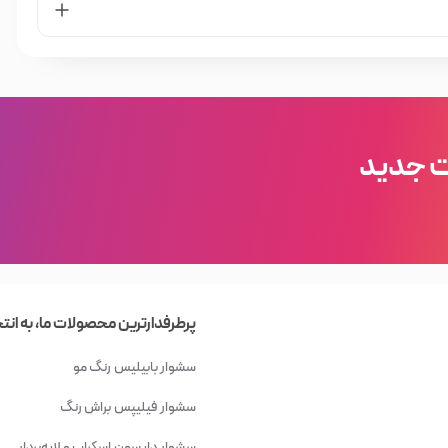
نمایید.
تان اهمیت دارد فقط از شامپوی مخصوص موهای رنگ شده برای شستشو
ت جدید
و یا ماسک موی مخصوص موهای رنگ شده استفاده کنید.
هری
شی، بهداشتی و محصولات سلامت مو است; که هدف خود را ارائه
ناسب‌ترین ملزومات آرایشی بنا کرده است. فرقی نمی‌کند کدام
پرطرفدارترین محصولات ما، به انت
د نظر خود، خواندن اطلاعات و مشخصات فنی آن‌ها و مقایسه با
سشوار بابیلیس
رنگ مو
فروشگاه اینترنتی خیابان منوچهری
ا در
داشته باشید.
سشوار فیلیپس
براش رنگ
ت آرایشی، بهداشتی و مو وجود دارد; که شما می‌توانید با جستجو
سشوار دایسون
اسکراب و لایه‌بردار