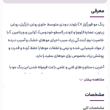
معرفی
رنگ مو فورگرلز C7 بلوند دودی متوسط حاوی روغن نارگیل، روغن
زیتون، عصاره الئوورا و لاوندر(اسطوخودوس)، کراتین و ویتامین C با
خاصیت نرم کنندگی زیاد سبب احیای موهای خشک و آسیب دیده
از مواد شیمیایی شده و نرمی و لطفات موها را حفظ کرده و قدرت و
پوشش زیاد بخصوص برای موهای سفید را دارد.
آخرین دستاوردهای فنی و علمی باعث فرموله شدن این رنگ مو با
ویژگی‌های برتر شده است. در استفاده از رنگ موی فورگرلز پوشش
مشاهده بیشتر
موهای سفید، دوام طولانی مدت، عدم آسیب رسانی به مو و
براقیت ویژه موها را بی‌نظیر خواهید یافت. مواد نرم کننده، حالت
مشخصات
دهنده، د-پانتنول، ویتامین C، پروتئین جوانه گندم و تریلون ب،
عوامل اصلی کیفیت بالای رنگ موی فورگرلز می‌باشند که از خشکی و
مشخصات کلی