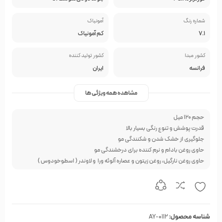
شماره رنگ
آمونیاک
7.1
کم آمونیاک
کشور مبدا
کشور تولید کننده
فرانسه
ایران
مشاهده همه ویژگی ها
حجم 120 میل
قدرت پوشش و تنوع رنگی بسیار بالا
جلوگیری از خشک شدن و شکنندگی مو
حاوی روغن بادام و نرم کننده برای درخشندگی مو
حاوی روغن نارگیل، روغن زیتون و عصاره آلوئه ورا و لاوندر ( اسطوخودوس )
شناسه محصول:
AY-0112