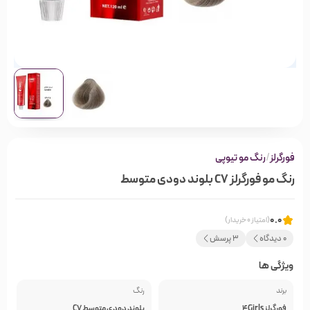
فورگرلز
/
رنگ مو تیوپی
رنگ مو فورگرلز C7 بلوند دودی متوسط
0.0
(امتیاز 0 خریدار)
0 دیدگاه
3 پرسش
ویژگی ها
برند
رنگ
فورگرلز 4Girls
بلوند دودی متوسط C7