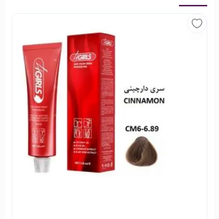
خواهید کرد!
رنگ‌موهای فورگرلز سری دودی شامل رنگ‌های زیر می‌شود:
مشکی پرکلاغی C1-1.1
قهوه‌ای دودی متوسط C4.4.1
قهوه‌ای دودی روشن C5-5.1
بلوند دودی تیره C6-6.1
بلوند دودی متوسط C7-7.1
بلوند دودی روشن C8-8.1
بلوند دودی خیلی روشن C9-9.1
بلوند دودی خیلی خیلی روشن C10-10.1
نحوه آماده کردن رنگ موی فورگرلز سری دودی:
120 میلی‌لیتر از رنگ مو را در ظرف غیر فلزی بریزید و 180 میلی‌لیتر از