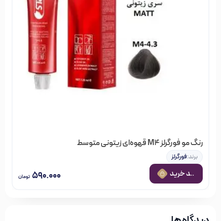
رنگ مو فورگرلز M4 قهوه‌ای زیتونی متوسط
برند:
فورگرلز
 به سبد خرید
۵۹۰.۰۰۰
تومان
دیدگاه ها