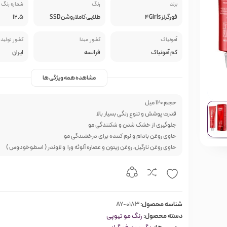
برند
رنگ
شماره رنگ
فورگرلز 4Girls
طلایی کاملا روشن SSD
12.5
آمونیاک
کشور مبدا
کشور تولید 
کم آمونیاک
فرانسه
ایران
مشاهده همه ویژگی ها
حجم 120 میل
قدرت پوشش و تنوع رنگی بسیار بالا
جلوگیری از خشک شدن و شکنندگی مو
حاوی روغن بادام و نرم کننده برای درخشندگی مو
حاوی روغن نارگیل، روغن زیتون و عصاره آلوئه ورا و لاوندر ( اسطوخودوس )
شناسه محصول:
AY-0183
دسته محصول:
رنگ مو تیوپی