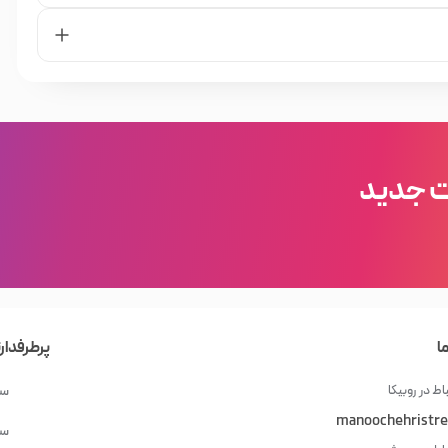
ناسب‌ترین ملزومات آرایشی بنا کرده است. فرقی نمی‌کند کدام
د نظر خود، خواندن اطلاعات و مشخصات فنی آن‌ها و مقایسه با
فروشگاه اینترنتی خیابان منوچهری
ا در
داشته باشید.
ت آرایشی، بهداشتی و مو وجود دارد; که شما می‌توانید با جستجو
ه کنید; و بصورت آنلاین سفارش دهید و در نهایت از خرید خود مطمئن
ت جدید
ا
پرطرفدار
اط در روبیکا
سش
manoochehristre
سش