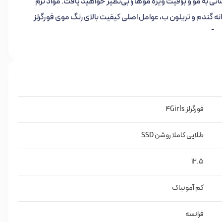
ه مو و براقیت ویژه موها را بی‌نظیر خواهید یافت. مواد نرم
د-پانتنول، ویتامین C، پروتئین جوانه گندم و تریلون ب، عوامل اصلی کیفیت بالای رنگ موی فورگرلز
‌آورند.
 کاملاً سازگار با پوست و موی سر بوده که کاربرد تکنیک خاص تولید
11 رنگ و 20 سری عرضه می‌گردد. برای حصول به بهترین نتیجه استفاده از اکسیدان فورگرلز توصیه
فورگرلز 4Girls
طلایی کاملا روشن SSD
12.5
کم آمونیاک
لف و انواع واریاسیون‌ها عرضه شده است.
فرانسه