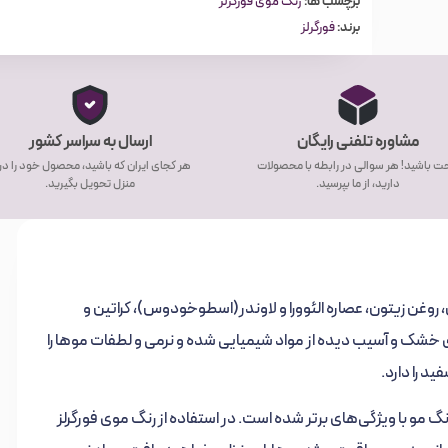
برچسب ها:
رنگ موی فورگرلز
برند:
فورگرلز
مشاوره تلفنی رایگان
ارسال به سراسر کشور
ت باشید! هر سوالی در رابطه با محصولات
هر کجای ایران که باشید، محصول خود را د
دارید، از ما بپرسید.
منزل تحویل بگیرید.
روغن نارگیل، روغن زیتون، عصاره الئوورا و لاوندر(اسطوخودوس)، کراتین و
موهای خشک و آسیب دیده از مواد شیمیایی شده و نرمی و لطفات موها را
 را دارد.
مو با ویژگی‌های برتر شده است. در استفاده از رنگ موی فورگرلز