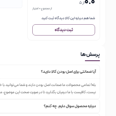
0.0
محصول: ایتالیا
از 5
از مجموع 0 امتیاز
دارای پروتئین گیاه کینوا
محافظت از مو در برابر رادیکالهای آزاد
شما هم درباره این کالا دیدگاه ثبت کنید
حداقل مواد شیمیائی
ثبت دیدگاه
رنگهای درخشان و شفاف
دوام بالا در رنگ
پرسش ها
درصد آمونیاک کم
محافظت از مو در برابر اشعه های مضر خورشید
آیا ضمانتی برای اصل بودن کالا دارید؟
دارای آلوئه ورا
آرام بخش پوست سر
بله! تمامی محصولات ما ضمانت اصل بودن دارند و شما می‌توانید با 
حجم: 100 میلی‌لیتر
نیست، کافیست با ما درمیان بگذارید تا در صورت صحت این موضوع، م
نحوه آماده کردن رنگ مو رف
درباره محصول سوال دارم. چه کنم؟
۱۰۰ میلی‌لیتر از رنگ مو را در ظرف غیر فلزی بریزید و ۱۵۰ میلی‌لیتر از اکسیدان به آن اضافه کنید.