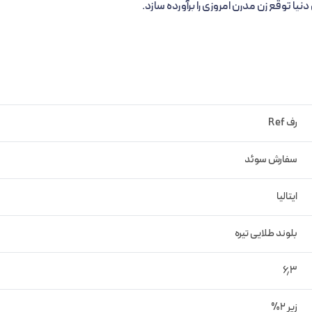
ا توقع زن مدرن امروزی را برآورده سازد.
فاده از مواد طبیعی در ترکیبات خود، رنگ‌های با درخشندگی، شفافیت، حالت دهند
رف Ref
م کنندگی و آبرسانی خود مشهور است، علاوه بر این خواص، دارای ترکیبات
سفارش سوئد
ایتالیا
دان که باعث محافظت از مو و کاسه سر در مقابل اشعه‌های مضر نور
بلوند طلایی تیره
۶٫۳
زیر 2%