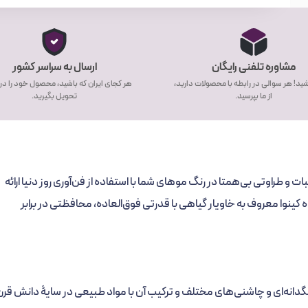
مشاوره تلفنی رایگان
ارسال به سراسر کشور
ید! هر سوالی در رابطه با محصولات دارید،
هر کجای ایران که باشید، محصول خود را در
از ما بپرسید.
تحویل بگیرید.
طلایی تیره، با تنوع ۱۰۰ رنگ از ۱۶ طیف رنگی ثبات و طراوتی بی‌همتا در رنگ موهای شما با استفاده از فن‌آوری روز دنیا ارائه
وی REF دارا بودن پروتئین گیاه کینوا معروف به خاویار گیاهی با قدرتی فوق‌العاده، محافظتی در برابر
اص حنا، گیاهان رنگدانه‌ای و چاشنی‌های مختلف و ترکیب آن با مواد طبیعی در سایۀ دانش قر