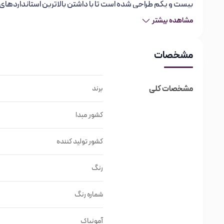
بیست و یکم طراحی شده است تا با داشتن بالاترین استانداردهای دنی
مشاهده بیشتر
رنگ موی REF، با به حداقل رساندن مواد شیمیایی و است
و بادوام بالا به مصرف کننده عرضه می دارد.
مشخصات
ترکیبات رنگ مو رف
:
مشخصات کلی
برند
آلوئه‌ورا:
این ماده که مدت زمان زیادی است که بدلیل خاصیت ترمی
آنتی‌باکتریال و آرام بخش برای پوست سر و جمجمه می‌باشد.
کشور مبدا
دارای درصد آمونیاک بسیار کم (کمتر از ۲%) و تاثیرگذاری فوق‌العاده در هر پایه رنگ انتخابی.
کشور تولید کننده
دارای خاصیت ضدپیری و ضدآسیب زنندگی به دلیل وجود آنتی‌اکسی
خورشید می‌باشد.
رنگ
رنگ مو رف در تنوع ۱۰۰ رنگ شامل:
شماره رنگ
رنگ‌های طبیعی و طبیعی قوی
آمونیاک