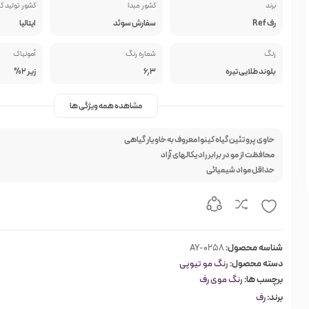
برند
کشور مبدا
کشور تولید ک
رف Ref
سفارش سوئد
ایتالیا
رنگ
شماره رنگ
آمونیاک
بلوند طلایی تیره
۶٫۳
زیر 2%
مشاهده همه ویژگی ها
حاوی پروتئین گیاه کینوا معروف به خاویار گیاهی
محافظت از مو در برابر رادیکالهای آزاد
حداقل مواد شیمیائی
شناسه محصول:
AY-0258
دسته محصول:
رنگ مو تیوپی
برچسب ها:
رنگ موی رف
برند:
رف