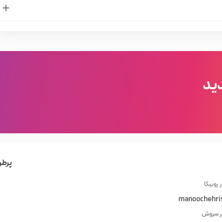
فلزی بریزید.
ید
دهید.
پرطر
 روبیکا
manoochehri
در سروش