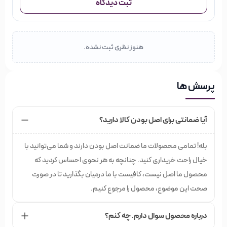
ثبت دیدگاه
اند.هفته ای دوبار می‌توانید از ماسک مو بدون سولفات استفاده
کنید .اگه فکر می‌کنید موهایتان سالم می‌باشد،ماهی دو یا سه بار
کافی می‌باشد.
هنوز نظری ثبت نشده.
ماسک موی بدون سولفات را شما می توانید داخل حمام روی
موهای نمدار به مدت نیم ساعت بگزارین.یا اول موها را رو با یک
پرسش ها
شامپوی گیاهی بشویید ،سپس آب اضافه موهارا بگیرید وبه اندازه
کمی از ماسک مو‌بدون سولفات آغشته به موها کنید وبعد از نیم
آیا ضمانتی برای اصل بودن کالا دارید؟
ساعت با آب ولرم بشویید .
بله! تمامی محصولات ما ضمانت اصل بودن دارند و شما می‌توانید با
خیال راحت خریداری کنید. چنانچه به هر نحوی احساس کردید که
محصول ما اصل نیست، کافیست با ما درمیان بگذارید تا در صورت
کورتکس
برای مشاهده دیگر محصولات برند
صحت این موضوع، محصول را مرجوع کنیم.
Cortex
کلیک
درباره محصول سوال دارم. چه کنم؟
نمایید