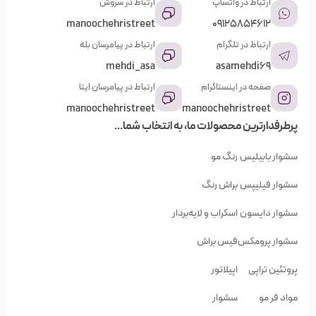
ارتباط در واتساپ
ارتباط در سروش
هر کدام از گروه‌ها، نتوع بسیاری از اجناس را مشاهده کنید; و
manoochehristreet
09125854612
بصورت آنلاین سفارش دهید و در نهایت از خرید خود مطمئن
ارتباط در تلگرام
ارتباط در پیامرسان بله
باشید.
mehdi_asa
asamehdi69
صفحه در اینستاگرام
ارتباط در پیامرسان ایتا
برای مطلع شدن از اتفاقات جدید به
manoochehristreet
manoochehristreet
اینستاگرام
پرطرفدارترین محصولات ما، به انتخاب شما...
صفحه
ما مراجعه نمایید
سشوار بابیلیس
رنگ مو
سشوار فیلیپس
براش رنگ
سشوار دایسون
اسکراب و لایه‌بردار
سشوار پرومکس
فیس براش
پروتئین تراپی
اپیلاتور
مواد فر مو
سشوار