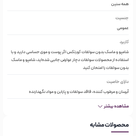
همه سنین
ویژگی‌های شامپو و ماسک بدون سولفات
جنسیت
کورتکس
عمومی
کاربرد
برند کورتکس Cortex
شامپو و ماسک بدون سولفات کورتکس اگر پوست و موی حساسی دارید و با
برند برزیلی
استفاده از محصولات سولفات دچار عوارض جانبی شده‌اید، شامپو و ماسک
ساخت کشور برزیل
بدون سولفات را امتحان کنید
شامپو و ماسک کورتکس
دارای خاصیت
مناسب انواع موها
آبرسان و مرطوب کننده، فاقد سولفات و پارابن و مواد نگهدارنده
حاوی روغن آرگان
مخصوص موهای کراتین شده و آسیب دیده
مشاهده بیشتر
فاقد سولفات و پارابن و مواد نگهدارنده
محصولات مشابه
درخشندگی مو