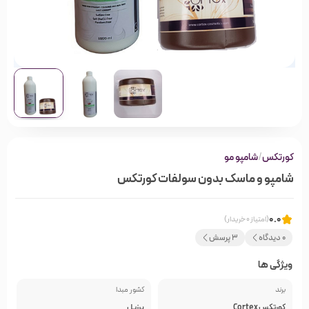
کورتکس
/
شامپو مو
شامپو و ماسک بدون سولفات کورتکس
0.0
(امتیاز 0 خریدار)
0 دیدگاه
3 پرسش
ویژگی ها
برند
کشور مبدا
کورتکس Cortex
برزیل