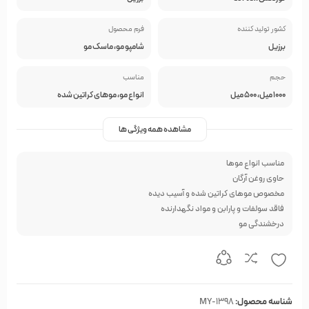
کشور تولید کننده
فرم محصول
برزیل
شامپو مو، ماسک مو
حجم
مناسب
1000 میل، 500 میل
انواع مو، موهای کراتین شده
مشاهده همه ویژگی ها
مناسب انواع موها
حاوی روغن آرگان
مخصوص موهای کراتین شده و آسیب دیده
فاقد سولفات و پارابن و مواد نگهدارنده
درخشندگی مو
شناسه محصول:
MY-1398