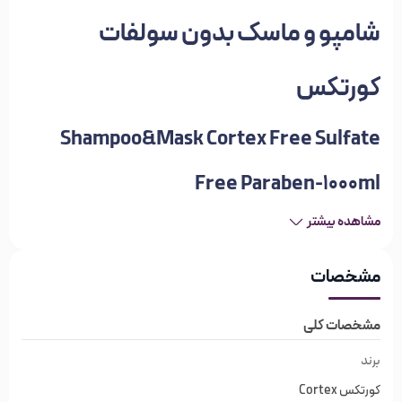
شامپو و ماسک بدون سولفات
کورتکس
Shampoo&Mask Cortex Free Sulfate
Free Paraben-1000ml
شامپو و ماسک بدون سولفات کورتکس اگر پوست و موی حساسی
مشاهده بیشتر
دارید و با استفاده از محصولات سولفات دچار عوارض جانبی
مشخصات
شده‌اید، شامپو و ماسک بدون سولفات را امتحان کنید و ببینید
علائم شما باقی می‌مانند یا برطرف می‌شوند.
مشخصات کلی
انواع مختلفی از محصولات فاقد سولفات وجود دارد؛ با این‌حال
برند
مهم است به یاد داشته باشید که بسیاری از این محصولات همچنان
کورتکس Cortex