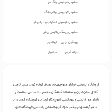
سشوار بابیلیس
رنگ مو
سشوار فیلیپس
براش رنگ
سشوار دایسون
اسکراب و لایه‌بردار
سشوار پرومکس
فیس براش
پروتئین تراپی
اپیلاتور
مواد فر مو
سشوار
فروشگاه اینترنتی خیابان منوچهری با هدف کوتاه کردن مسیر تامین
کالای سالن‌داران و استفاده کنندگان محصولات سالنی، سلامت و
آرایش مو، آرایشی و بهداشتی شروع بکار کرد. این فروشگاه قصد دارد
تا در آینده‌ای نزدیک با طرف قرارداد شدن با تمامی فروشگاه‌های