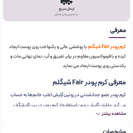
ارسال سریع
در کمترین زمان ممکن
معرفی
کرم پودر Fair شیگلم
با پوششی عالی و یکنواخت روی پوست ایجاد
کرده و با فرمولاسیون مقاوم در برابر تعریق و آب ، نمای نهایی مات و
یکدستی روی پوست ایجاد می نماید
معرفی کرم پودر Fair شیگلم
کرم پودر عضو جدانشدنی در روتین آرایش اغلب خانم‌ها به حساب
می آید. داشتن آرایش بدون استفاده از کرم پودر در بین آرایشگران
مشاهده بیشتر
حرفه ای جایگاهی ندارد. کرم پودر به پوست ظاهری بی نقص و زیبا
می بخشد و نواقص پوست را برطرف می نماید. راز داشتن یک آرایش
مشخصات