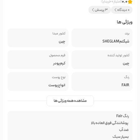
0.0
(امتیاز 0 خریدار)
0 دیدگاه
3 پرسش
ویژگی ها
برند
کشور مبدا
شیگلم SHEGLAM
چین
کشور تولید کننده
فرم محصول
چین
کرم پودر
رنگ
نوع پوست
FAIR
انواع پوست
مشاهده همه ویژگی ها
رنگ Fair
پوشانندگی فوق العاده بالا
ضد آب
بسیار سبک