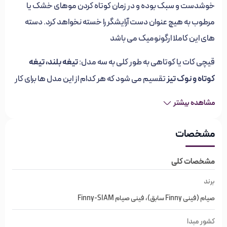
خوشدست و سبک بوده و در زمان کوتاه کردن موهای خشک یا
مرطوب به هیچ عنوان دست آرایشگر را خسته نخواهد کرد. دسته
های این کاملا ارگونومیک می باشد
تیغه بلند، تیغه
قیچی کات یا کوتاهی به طور کلی به سه مدل:
کوتاه و نوک تیز
تقسیم می شود که هر کدام از این مدل ها برای کار
خاصی مورد استفاده قرار می گیرند.
مشاهده بیشتر
قیچی تیغه بلند برای کوتاهی های صفر درجه مورد استفاده قرار می
مشخصات
گیرد.
قیچی تیغه کوتاه برای کوتاهی پیتاژ های عمودی شامل: هفتی
مشخصات کلی
هشتی، پرتابی، سوزنی، سایشی و… مورد استفاده قرار می گیرد.
برند
قیچی نوک تیز نیز به منظور انجام یک سری ظریف کاری ها و کار
صیام (فینی Finny سابق)، فینی صیام Finny-SIAM
خطی مورد استفاده قرار می گیرد.
کشور مبدا