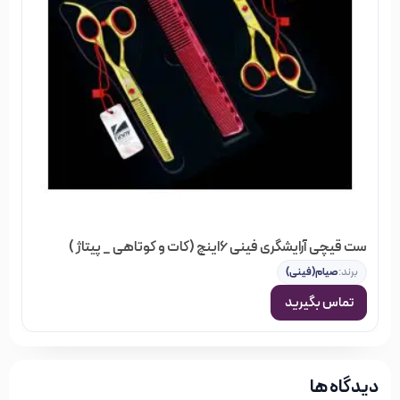
ست قیچی آرایشگری فینی 6اینچ (کات و کوتاهی _ پیتاژ )
برند:
صیام(فینی)
تماس بگیرید
دیدگاه ها