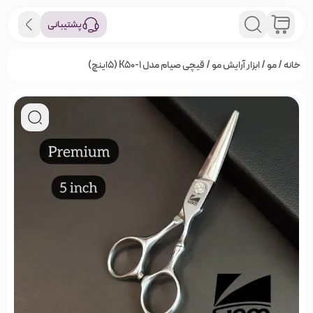
پشتیبانی
خانه
/
مو
/
ابزار آرایش مو
/ قیچی صیام مدل K50-1 (5اینچ)