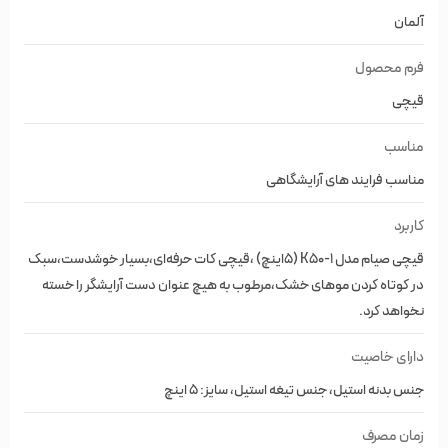
ویژگی های قیچی صیام مدل K50-1 (5اینچ)
آلمان
برند صیام (فینی Finny سابق)
فرم محصول
برند آلمان
قیچی
ساخت کشور چین
مناسب
جنس بدنه استیل
مناسب فرایند های آرایشگاهی
جنس تیغه استیل
کاربرد
سایز: 5 اینچ
قیچی صیام مدل K50-1 (5اینچ) ،قیچی کات حرفه‌ای،بسیار خوشدست،سبک
در کوتاه کردن موهای خشک،مرطوب به هیچ عنوان دست آرایشگر را خسته
فینی صیام
نخواهد کرد.
گروه تجاری صیام با بیش از ده سال سابقه کار در زمینه تولید و
دارای خاصیت
واردات کالاهای مورد نیاز آرایشگران مشغول به فعالیت میباشد که
جنس بدنه استیل، جنس تیغه استیل، سایز: 5 اینچ
با دو برند FINNY , SIAM محصولات خودش را به بازار عرضه میکند .
محصولات جدید این مجموعه از سال 1402 با برند صیام به بازار
زمان مصرف