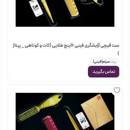
ست قیچی آرایشگری فینی 6اینچ طلایی (کات و کوتاهی _ پیتاژ
)
برند:
صیام(فینی)
تماس بگیرید