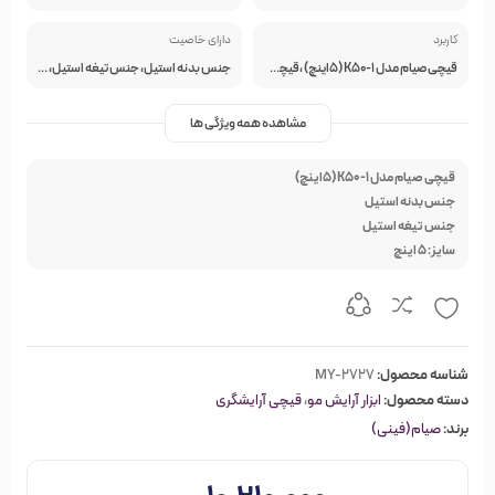
کاربرد
دارای خاصیت
قیچی صیام مدل K50-1 (5اینچ) ،قیچی کات حرفه‌ای،بسیار خوشدست،سبک در کوتاه کردن موهای خشک،مرطوب به هیچ عنوان دست آرایشگر را خسته نخواهد کرد.
جنس بدنه استیل، جنس تیغه استیل، سایز: 5 اینچ
مشاهده همه ویژگی ها
قیچی صیام مدل K50-1 (5اینچ)
جنس بدنه استیل
جنس تیغه استیل
سایز: 5 اینچ
شناسه محصول:
MY-2727
دسته محصول:
ابزار آرایش مو
،
قیچی آرایشگری
برند:
صیام(فینی)