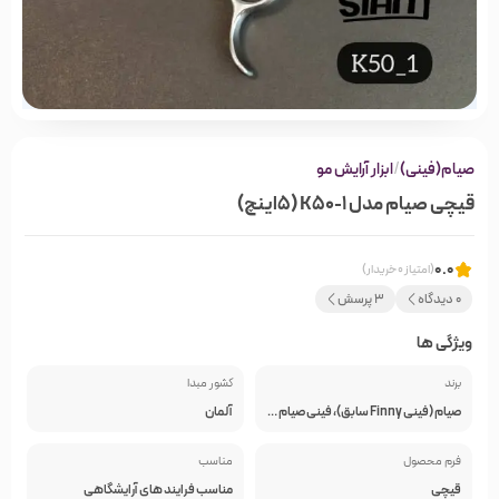
صیام(فینی)
/
ابزار آرایش مو
قیچی صیام مدل K50-1 (5اینچ)
0.0
(امتیاز 0 خریدار)
0 دیدگاه
3 پرسش
ویژگی ها
برند
کشور مبدا
صیام (فینی Finny سابق)، فینی صیام Finny-SIAM
آلمان
فرم محصول
مناسب
قیچی
مناسب فرایند های آرایشگاهی