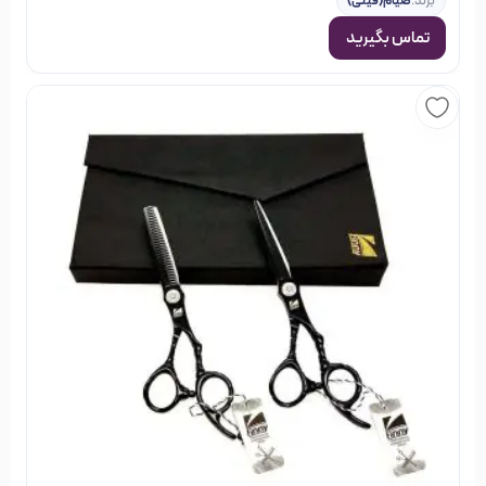
برند:
صیام(فینی)
تماس بگیرید