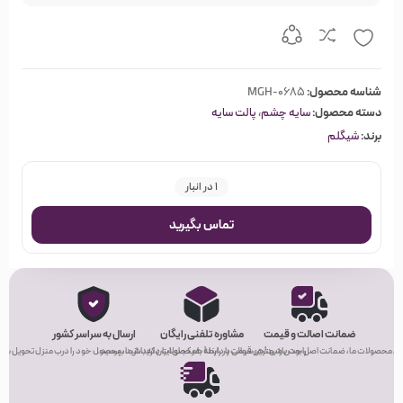
شناسه محصول:
MGH-0685
دسته محصول:
سایه چشم
،
پالت سایه
برند:
شیگلم
1 در انبار
تماس بگیرید
ضمانت اصالت و قیمت
مشاوره تلفنی رایگان
ارسال به سراسر کشور
ی محصولات ما، ضمانت اصل بودن و بهترین قیمت را دارند!
راحت باشید! هر سوالی در رابطه با محصولات دارید، از ما بپرسید.
هر کجای ایران که باشید، محصول خود را درب منزل تحویل بگیر