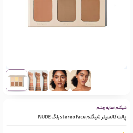
شیگلم
/
سایه چشم
پالت کانسیلر شیگلم stereo face رنگ NUDE