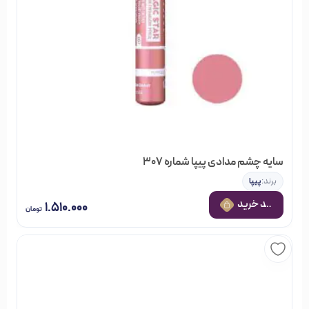
سایه چشم مدادی پیپا شماره 307
برند:
پیپا
 به سبد خرید
۱.۵۱۰.۰۰۰
تومان