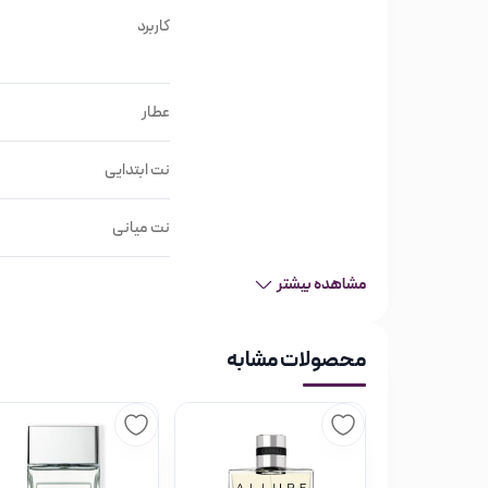
برند پارفومز دی مارلی Parfums de Marly
کاربرد
کشور مبدا فرانسه
شرکت مادر ادونت اینترنشنال
عطار
فعالیت اصلی برند عطر
ادوتویلت Eau de toilette
نت ابتدایی
تستر اورجینال ادوتویلت مردانه مارلی هرود رویال اسنس (125میل
نت میانی
مخصوص آقایان
رایحه‌ای گرم و تند
مشاهده بیشتر
گروه بویایی چوبی تند
مناسب فصول سرد سال
محصولات مشابه
پخش بو خوب
ماندگاری بسیار خوب
عطار الیویر پاشا