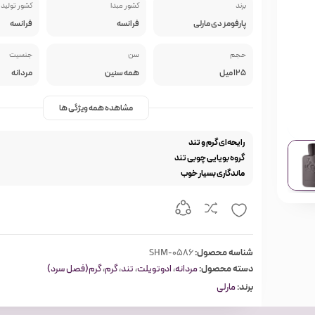
برند
کشور مبدا
کشور تولید 
پارفومز دی مارلی
فرانسه
فرانسه
حجم
سن
جنسیت
125 میل
همه سنین
مردانه
مشاهده همه ویژگی ها
رایحه‌ای گرم و تند
گروه بویایی چوبی تند
ماندگاری بسیار خوب
شناسه محصول:
SHM-0586
دسته محصول:
مردانه
،
ادوتویلت
،
تند
،
گرم
،
گرم(فصل سرد)
برند:
مارلی