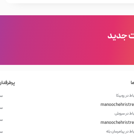
فروشگاه اینترنتی خیابان منوچهری
ا در
داشته باشید.
ت آرایشی، بهداشتی و مو وجود دارد; که شما می‌توانید با جستجو
ه کنید; و بصورت آنلاین سفارش دهید و در نهایت از خرید خود مطمئن
ت جدید
ا
پرطرفدار
اط در روبیکا
سش
manoochehristre
سش
باط در سروش
سش
manoochehristre
باط در پیامرسان بله
سش