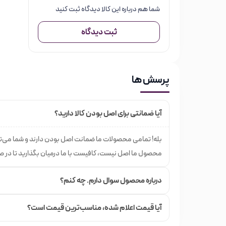
معرفی برند پارفومز دی مارلی
de Marly
شما هم درباره این کالا دیدگاه ثبت کنید
پارفومز دی مارلی–Parfums de Marly
برند عطر ادکلن
ا
ثبت دیدگاه
مارلی
یک کمپانی تخصصی عطر می باشد که توانست با ت
که عطرهای فوق العاده و بی نظیری برای لویی پانزدهم ب
پرسش ها
دوباره احیاء کند.
نام گذاری عطرهای این برند بر اساس اسم بهترین و معرو
آیا ضمانتی برای اصل بودن کالا دارید؟
13 محصول در کارنامه عطری خود می باشد.
بله! تمامی محصولات ما ضمانت اصل بودن دارند و شما می‌تو
خرید از فروشگاه اینترنتی خ
محصول ما اصل نیست، کافیست با ما درمیان بگذارید تا در
درباره محصول سوال دارم. چه کنم؟
خیابان منوچهری یک فروشگاه اینترنتی مختص لوازم آرای
بهترین اطلاعات و خدمات به شما عزیزان در زمینه خرید م
آیا قیمت اعلام شده،‌ مناسب‌ترین قیمت است؟
محصول را انتخاب می‌کنید; با جست و جوی محصولات مور