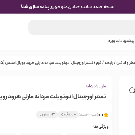
نسخه جدید سایت خیابان منوچهری
پیاده سازی شد!
پیشنهادات ویژه
طر و ادکلن
/
رایحه
/
گرم
/ تستر اورجینال ادوتویلت مردانه مارلی هرود رویال اسنس (125میل)
مارلی
/
مردانه
تستر اورجینال ادوتویلت مردانه مارلی هرود رویال اس
0.0
0 دیدگاه
3 پرسش
(امتیاز 0 خریدار)
ویژگی ها