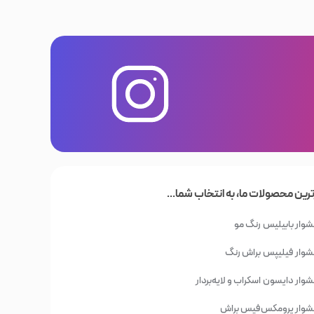
ترین محصولات ما، به انتخاب شما...
وار بابیلیس
رنگ مو
وار فیلیپس
براش رنگ
وار دایسون
اسکراب و لایه‌بردار
وار پرومکس
فیس براش