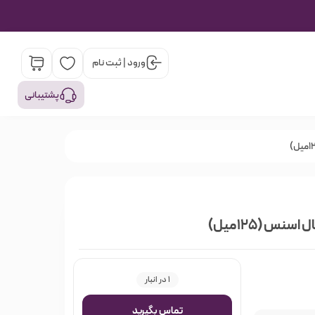
ورود | ثبت نام
پشتیبانی
نس (125میل)
1 در انبار
تماس بگیرید