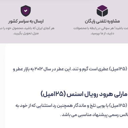
مشاوره تلفنی رایگان
ارسال به سراسر کشور
ت باشید! هر سوالی در رابطه با محصولات
هر کجای ایران که باشید، محصول خود را د
دارید، از ما بپرسید.
منزل تحویل بگیرید.
تستر اورجینال ادوتویلت مردانه مارلی هرود رویال اسنس (125میل) عطری است گرم و تند. این عطر در سال 2012 به بازار عطر و
ی هرود رویال اسنس (125میل)
تستر اورجینال ادوتویلت مردانه مارلی هرود رویال اسنس (125میل) با بویی تلخ و ماندگار همچنین رد استثنایی که از خود به
جالس رسمی پیشنهاد مناسبی می باشد .
می‌کند. پس از مدتی، شاهد جابجایی نت‌های میانی به‌جای نت‌های