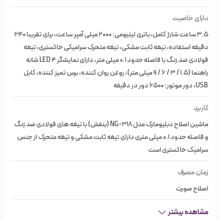
برای تقریبا 240 دقیقه استفاده
دارای خاصیت
دارای نمایشگر LED
3.5 ساعت شارژ کامل، باتری لیتیومی: 2000 میلی آمپر ساعت، برای تقریبا 240
4 شانه راهنما (1.5 / 3 / 6 / 9 میلی متر)، روغن روان کننده، برس
دقیقه استفاده، تیغه ثابت مشکی، تیغه متحرک سرامیکی خاکستری، تیغه
تمیز کننده، کابل USB
فولادی ضد زنگ با فاصله حدود 0.1 میلی متر، دارای نمایشگر LED 4 شانه
راهنما (1.5 / 3 / 6 / 9 میلی متر)، روغن روان کننده، برس تمیز کننده، کابل
دبلیومارک WMARK
USB، دور موتور: 6500 دور در دقیقه
دبلیومارک WMARK برندی چینی تولید کننده انواع محصولات
کاربرد
برقی بهداشتی و لوازم شخصی می باشد.
ماشین اصلاح دبلیومارک مدل NG-318 (بنفش) با تیغه های فولادی ضد زنگ
و فاصله حدود 0.1 میلی متری دارای تیغه ثابت مشکی و تیغه متحرک از جنس
خرید از فروشگاه اینترنتی خیابان منوچهری
سرامیک خاکستری است
خیابان منوچهری یک فروشگاه اینترنتی مختص لوازم آرایشی،
زمان مصرف
بهداشتی و محصولات سلامت مو است; که هدف خود را ارائه
اصلاح صورت
بهترین اطلاعات و خدمات به شما عزیزان در زمینه خرید
مشاهده بیشتر
مناسب‌ترین ملزومات آرایشی بنا کرده است. فرقی نمی‌کند کدام