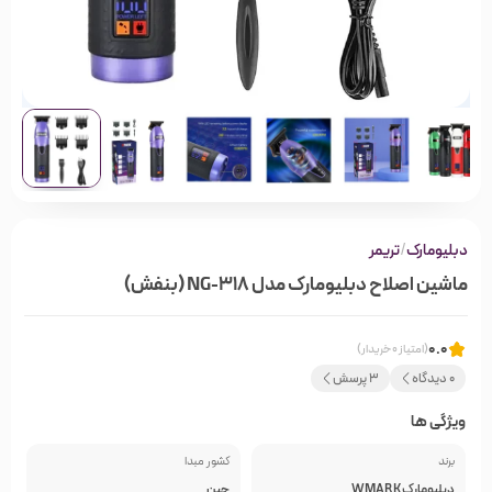
دبلیومارک
/
تریمر
ماشین اصلاح دبلیومارک مدل NG-318 (بنفش)
0.0
(امتیاز 0 خریدار)
0 دیدگاه
3 پرسش
ویژگی ها
برند
کشور مبدا
دبلیومارک WMARK
چین