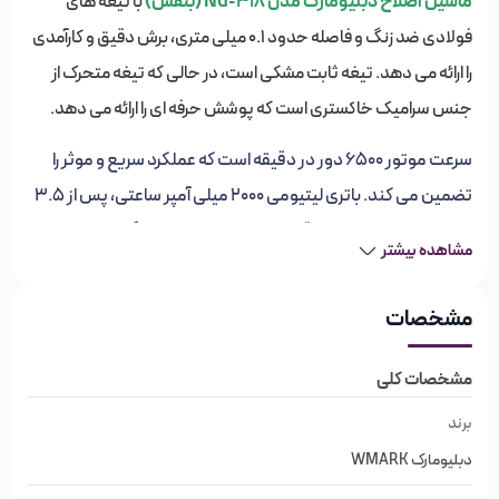
ماشین اصلاح دبلیومارک مدل NG-318 (بنفش)
با تیغه های
فولادی ضد زنگ و فاصله حدود 0.1 میلی متری، برش دقیق و کارآمدی
را ارائه می دهد. تیغه ثابت مشکی است، در حالی که تیغه متحرک از
جنس سرامیک خاکستری است که پوشش حرفه ای را ارائه می دهد.
سرعت موتور 6500 دور در دقیقه است که عملکرد سریع و موثر را
تضمین می کند. باتری لیتیومی 2000 میلی آمپر ساعتی، پس از 3.5
ساعت شارژ کامل، 240 دقیقه کار می کند. این دستگاه بی صدا
مشاهده بیشتر
است، ایده آل برای سفر است و نیازی به سیم ندارد که استفاده از آن را
کاربردی و آسان می کند.
مشخصات
علیرغم اینکه در برابر آب مقاوم نیست، دارای نمایشگر LED و
مشخصات کلی
سیستم منبع تغذیه جریان الکتریکی با تبدیل خودکار ولتاژ است.
این بسته شامل 4 شانه راهنما در اندازه های مختلف (1.5 / 3 / 6 / 9
برند
میلی متر)، روغن روان کننده، یک برس تمیز کننده و یک کابل USB
دبلیومارک WMARK
است.