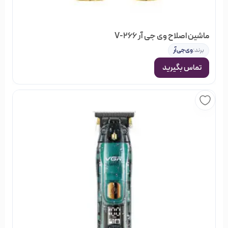
ماشین اصلاح وی جی آر V-266
برند:
وی‌جی‌آر
تماس بگیرید