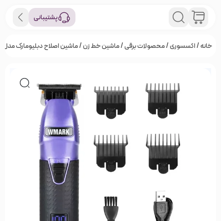
پشتیبانی
خانه
/
اکسسوری
/
محصولات برقی
/
ماشین خط زن
/ ماشین اصلاح دبلیومارک مدل NG-318 (بنفش)