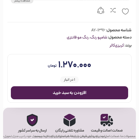
مشاهده بیشتر
موهایی زیبا و متفاوت بدون آسیب رسیدن به مو
قبل از استفاده حتما تست شود
حجم 100 میل
شناسه محصول:
AY-1396
دسته محصول:
شامپو رنگ
،
رنگ مو فانتزی
برند:
کریزی‌کالر
۱.۲۷۰.۰۰۰
تومان
1 در انبار
افزودن به سبد خرید
ضمانت اصالت و قیمت
مشاوره تلفنی رایگان
ارسال به سراسر کشور
ی محصولات ما، ضمانت اصل بودن و بهترین قیمت را دارند!
راحت باشید! هر سوالی در رابطه با محصولات دارید، از ما بپرسید.
هر کجای ایران که باشید، محصول خود را درب منزل تحویل بگیر