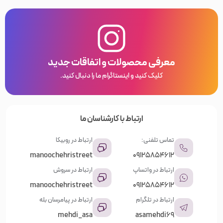
معرفی محصولات و اتفاقات جدید
کلیک کنید و اینستاگرام ما را دنبال کنید.
ارتباط با کارشناسان ما
تماس تلفنی:
ارتباط در روبیکا
manoochehristreet
09125854612
ارتباط در واتساپ
ارتباط در سروش
manoochehristreet
09125854612
ارتباط در تلگرام
ارتباط در پیامرسان بله
mehdi_asa
asamehdi69