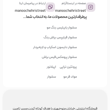
صفحه در اینستاگرام
ارتباط در پیامرسان ایتا
manoochehristreet
manoochehristreet
پرطرفدارترین محصولات ما، به انتخاب شما...
سشوار بابیلیس
رنگ مو
سشوار فیلیپس
براش رنگ
سشوار دایسون
اسکراب و لایه‌بردار
سشوار پرومکس
فیس براش
پروتئین تراپی
اپیلاتور
مواد فر مو
سشوار
فروشگاه اینترنتی خیابان منوچهری با هدف کوتاه کردن مسیر تامین